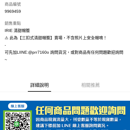
商品編號
超商取貨付款
9969459
Apple Pay
銷售重點
ATM付款
IRIE 清甜帽簷
⚠️ 此為【三扣式清甜帽簷】賣場，不含照片上安全帽唷！
運送方式
-
可先加LIINE:@prr7160o 詢問貨況，或對商品有任何問題歡迎詢問
全家取貨付款(安全帽一頂以上請選宅配)
~
每筆NT$60，滿NT$1,000(含以上)免運費
7-11取貨付款(安全帽一頂以上請選宅配)
每筆NT$60，滿NT$1,000(含以上)免運費
詳細說明
相關推薦
宅配
每筆NT$100，滿NT$1,000(含以上)免運費