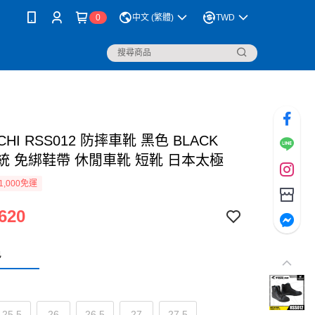
0
中文 (繁體)
TWD
ICHI RSS012 防摔車靴 黑色 BLACK
統 免綁鞋帶 休閒車靴 短靴 日本太極
1,000免運
620
色
25.5
26
26.5
27
27.5