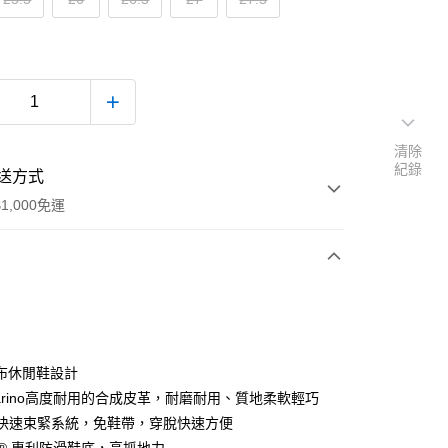
清除
紀錄
送方式
1,000免運
次付款
付款
布休閒鞋設計
larino高度耐用的合成皮革，耐磨耐用、質地柔軟輕巧
® 快速束緊系統，免鞋帶，穿脫快速方便