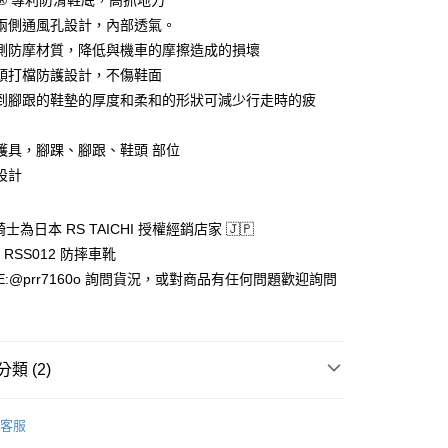
am® 專利防滑鞋底，高抓地力
兩側通風孔設計，內部透氣。
側防摩材質，降低與機車的摩擦造成的損壞
款(安全帽一頂以上請選宅配)
頭打檔防護設計，不傷鞋面
0，滿NT$1,000(含以上)免運費
到腳跟的鞋墊的厚度和柔和的形狀可減少行走時的疲
貨付款(安全帽一頂以上請選宅配)
0，滿NT$1,000(含以上)免運費
護具，腳踝、腳跟、鞋頭 部位
設計
00，滿NT$1,000(含以上)免運費
騎士為日本 RS TAICHI 授權經銷店家 🇯🇵
HI RSS012 防摔車靴
E:@prr7160o 詢問貨況，或對商品有任何問題歡迎詢問
類 (2)
休閒車靴
客服
HI 日本太極