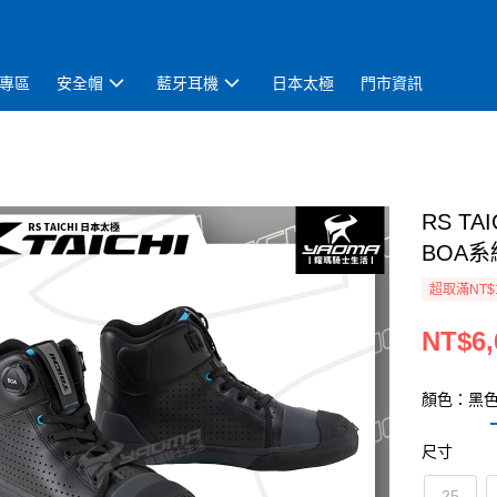
專區
安全帽
藍牙耳機
日本太極
門市資訊
RS TA
BOA系
超取滿NT$
NT$6,
顏色：黑
尺寸
25