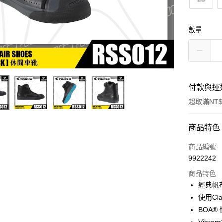
數量
付款與運
超取滿NT$
付款方式
商品特色
信用卡一
商品編號
9922242
超商取貨
商品特色
Apple Pay
經典帆
使用C
ATM付款
BOA