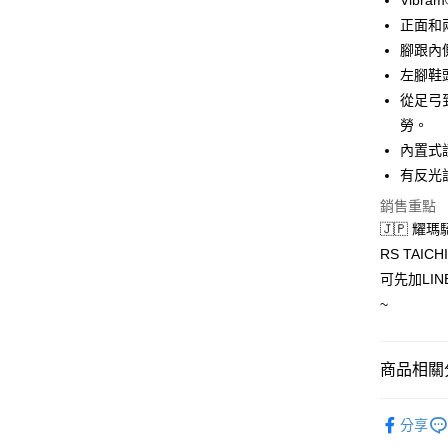
Vibr
運送方式
正面和
腳跟內
全家取貨付
左腳鞋
每筆NT$6
從足弓
7-11取
勞。
每筆NT$6
內置式
有反光
宅配
銷售重點
每筆NT$1
🇯🇵 耀瑪
RS TAIC
可先加LIN
~
商品相關分
騎士車靴
分享
RS TAIC