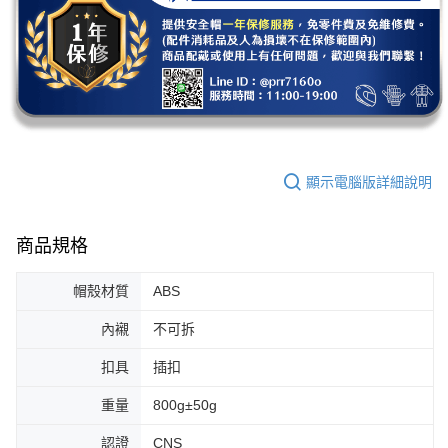
顯示電腦版詳細說明
商品規格
帽殼材質
ABS
內襯
不可拆
扣具
插扣
重量
800g±50g
認證
CNS