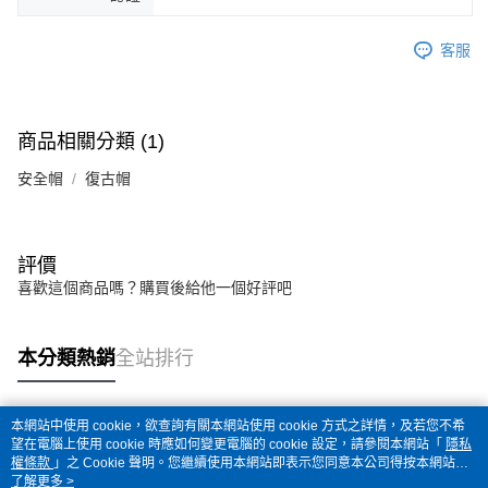
客服
商品相關分類 (1)
安全帽
復古帽
評價
喜歡這個商品嗎？購買後給他一個好評吧
本分類熱銷
全站排行
本網站中使用 cookie，欲查詢有關本網站使用 cookie 方式之詳情，及若您不希
熱門標籤
望在電腦上使用 cookie 時應如何變更電腦的 cookie 設定，請參閱本網站「
隱私
權條款
」之 Cookie 聲明。您繼續使用本網站即表示您同意本公司得按本網站使
用條款之 Cookie 聲明使用 cookie。
了解更多 >