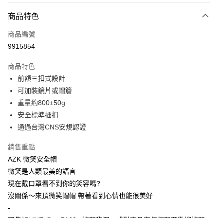
付款方式
商品特色
信用卡一次付款
商品編號
超商取貨付款
9915854
Apple Pay
商品特色
ATM付款
前額三扣式設計
可加裝鏡片或帽簷
運送方式
重量約800±50g
安全標準插扣
全家取貨付款(安全帽一頂以上請選宅配)
通過台灣CNS安規認證
每筆NT$60，滿NT$1,000(含以上)免運費
7-11取貨付款(安全帽一頂以上請選宅配)
銷售重點
AZK 微笑安全帽
每筆NT$60，滿NT$1,000(含以上)免運費
微笑是人類最美的語言
宅配
現在戴口罩看不到你的笑容嗎?
每筆NT$100，滿NT$1,000(含以上)免運費
沒關係～來頂微笑帽帽 帶著看到心情也能很美好
-