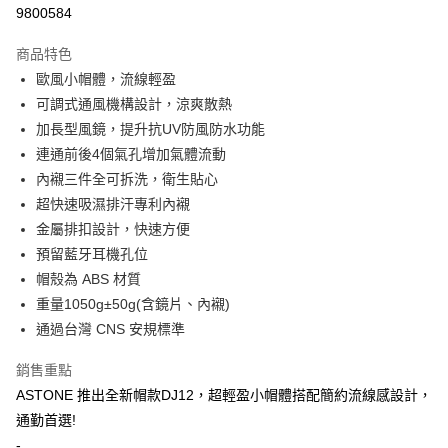
超商取貨付款
9800584
Apple Pay
商品特色
ATM付款
歐風小帽體，流線輕盈
可調式通風機構設計，涼爽散熱
運送方式
加長型風鏡，提升抗UV防風防水功能
連通前後4個氣孔增加氣體流動
全家取貨付款(安全帽一頂以上請選宅配)
內襯三件全可拆洗，衛生貼心
每筆NT$60，滿NT$1,000(含以上)免運費
超快速吸濕排汗專利內襯
7-11取貨付款(安全帽一頂以上請選宅配)
金屬排扣設計，快速方便
每筆NT$60，滿NT$1,000(含以上)免運費
預留藍牙耳機孔位
帽殼為 ABS 材質
宅配
重量1050g±50g(含鏡片、內襯)
每筆NT$100，滿NT$1,000(含以上)免運費
通過台灣 CNS 安規標準
銷售重點
ASTONE 推出全新帽款DJ12，超輕盈小帽體搭配簡約流線感設計，
通勤首選!
-