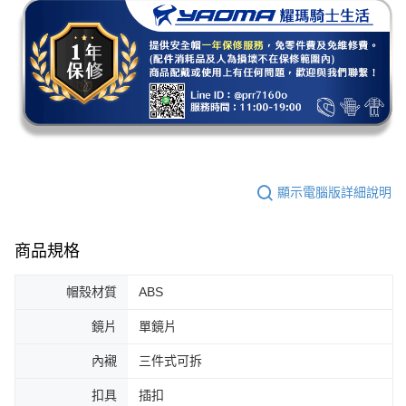
顯示電腦版詳細說明
商品規格
帽殼材質
ABS
鏡片
單鏡片
內襯
三件式可拆
扣具
插扣