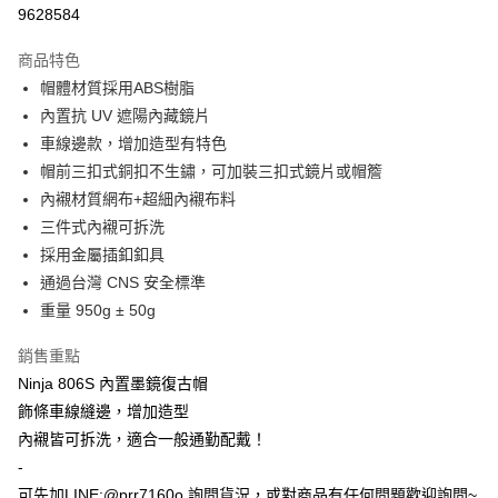
超商取貨付款
9628584
Apple Pay
商品特色
ATM付款
帽體材質採用ABS樹脂
內置抗 UV 遮陽內藏鏡片
運送方式
車線邊款，增加造型有特色
帽前三扣式銅扣不生鏽，可加裝三扣式鏡片或帽簷
全家取貨付款(安全帽一頂以上請選宅配)
內襯材質網布+超細內襯布料
每筆NT$60，滿NT$1,000(含以上)免運費
三件式內襯可拆洗
7-11取貨付款(安全帽一頂以上請選宅配)
採用金屬插釦釦具
每筆NT$60，滿NT$1,000(含以上)免運費
通過台灣 CNS 安全標準
重量 950g ± 50g
宅配
每筆NT$100，滿NT$1,000(含以上)免運費
銷售重點
Ninja 806S 內置墨鏡復古帽
飾條車線縫邊，增加造型
內襯皆可拆洗，適合一般通勤配戴！
-
可先加LINE:@prr7160o 詢問貨況，或對商品有任何問題歡迎詢問~