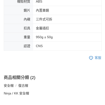
帽殼材質
ABS
鏡片
內置墨鏡
內襯
三件式可拆
扣具
金屬插扣
重量
950g ± 50g
認證
CNS
客服
商品相關分類 (2)
安全帽
復古帽
Ninja / KK 安全帽