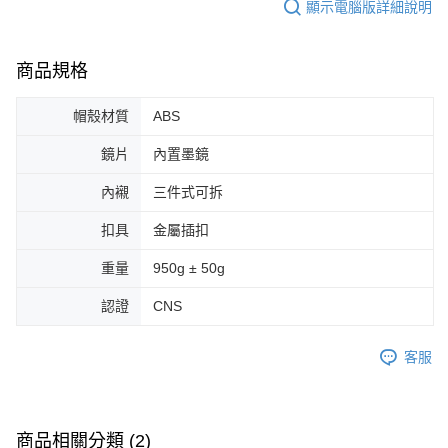
顯示電腦版詳細說明
商品規格
帽殼材質
ABS
鏡片
內置墨鏡
內襯
三件式可拆
扣具
金屬插扣
重量
950g ± 50g
認證
CNS
客服
商品相關分類 (2)