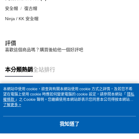
安全帽
復古帽
Ninja / KK 安全帽
評價
喜歡這個商品嗎？購買後給他一個好評吧
本分類熱銷
全站排行
本網站中使用 cookie，欲查詢有關本網站使用 cookie 方式之詳情，及若您不希
熱門標籤
望在電腦上使用 cookie 時應如何變更電腦的 cookie 設定，請參閱本網站「
隱私
權條款
」之 Cookie 聲明。您繼續使用本網站即表示您同意本公司得按本網站使
用條款之 Cookie 聲明使用 cookie。
了解更多 >
我知道了