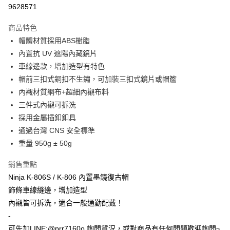
超商取貨付款
9628571
Apple Pay
商品特色
ATM付款
帽體材質採用ABS樹脂
內置抗 UV 遮陽內藏鏡片
運送方式
車線邊款，增加造型有特色
帽前三扣式銅扣不生鏽，可加裝三扣式鏡片或帽簷
全家取貨付款(安全帽一頂以上請選宅配)
內襯材質網布+超細內襯布料
每筆NT$60，滿NT$1,000(含以上)免運費
三件式內襯可拆洗
7-11取貨付款(安全帽一頂以上請選宅配)
採用金屬插釦釦具
每筆NT$60，滿NT$1,000(含以上)免運費
通過台灣 CNS 安全標準
重量 950g ± 50g
宅配
每筆NT$100，滿NT$1,000(含以上)免運費
銷售重點
Ninja K-806S / K-806 內置墨鏡復古帽
飾條車線縫邊，增加造型
內襯皆可拆洗，適合一般通勤配戴！
-
可先加LINE:@prr7160o 詢問貨況，或對商品有任何問題歡迎詢問~