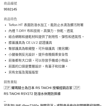
商品編號
超商取貨付款
9592145
Apple Pay
商品特色
ATM付款
Teflon HT 表面防潑水加工，能防止水滴及髒污附著
內裡 T-DRY 布料技術，高彈力、快乾、透氣
運送方式
結合網眼和速乾材料提供了耐用性、彈性和透氣性。
膝蓋護具為 CE LV.2 認證護具
全家取貨付款(安全帽一頂以上請選宅配)
臀部護具為軟襯墊，可升級護具（需另購）
每筆NT$60，滿NT$1,000(含以上)免運費
小腿後側反光設計，提升夜晚騎乘安全性
7-11取貨付款(安全帽一頂以上請選宅配)
前後都有大口袋，可以存放手機或小物品。
每筆NT$60，滿NT$1,000(含以上)免運費
前面的口袋是雙層設計，有蓋子和拉鍊。
另有女版及寬版版型
宅配
每筆NT$100，滿NT$1,000(含以上)免運費
銷售重點
🇯🇵 耀瑪騎士為日本 RS TAICHI 授權經銷店家 🇯🇵
RS TAICHI RSY272 防潑水休閒防摔褲
_
可先加LINE:@prr7160o 詢問貨況，或對商品有任何問題歡迎詢問~