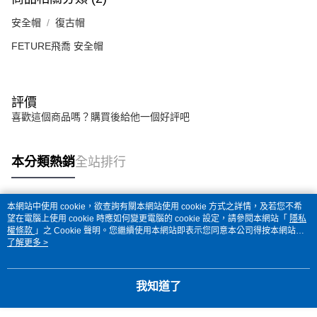
安全帽
復古帽
FETURE飛喬 安全帽
評價
喜歡這個商品嗎？購買後給他一個好評吧
本分類熱銷
全站排行
本網站中使用 cookie，欲查詢有關本網站使用 cookie 方式之詳情，及若您不希
熱門標籤
望在電腦上使用 cookie 時應如何變更電腦的 cookie 設定，請參閱本網站「
隱私
權條款
」之 Cookie 聲明。您繼續使用本網站即表示您同意本公司得按本網站使
用條款之 Cookie 聲明使用 cookie。
了解更多 >
我知道了