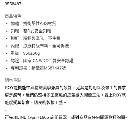
超商取貨付款
9558487
Apple Pay
商品特色
ATM付款
帽體：抗衝擊性ABS材質
釦環：雙D式安全釦環
運送方式
鉚釘：精銅製洗光，不生鏽
內襯：涼感特級布料、全可拆洗
全家取貨付款(安全帽一頂以上請選宅配)
重量：950±50g
每筆NT$60，滿NT$1,000(含以上)免運費
認證：國家 CNS/DOT 雙安全認證
7-11取貨付款(安全帽一頂以上請選宅配)
專利證書：新型第M587447號
每筆NT$60，滿NT$1,000(含以上)免運費
銷售重點
宅配
ROY是機能性與精緻美學兼具的設計，尤其是對用料及做工的要求
每筆NT$100，滿NT$1,000(含以上)免運費
更是嚴苛，我們仍堅持多工繁雜的皮革縫入帽殼工法，戴上ROY就
能感受其紮實、精良的製帽工藝。
-
可先加LINE:@prr7160o 詢問貨況，或對商品有任何問題歡迎詢問~