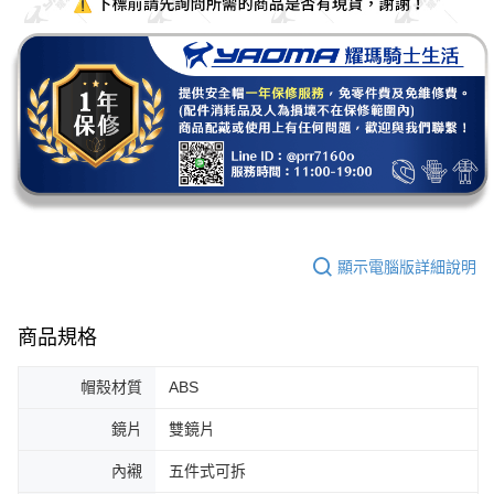
顯示電腦版詳細說明
商品規格
帽殼材質
ABS
鏡片
雙鏡片
內襯
五件式可拆