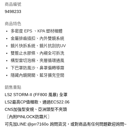
商品編號
超商取貨付款
9498233
Apple Pay
商品特色
ATM付款
多密度 EPS 、KPA 塑材帽體
金屬排齒插扣、內外雙鏡系統
運送方式
鏡片快拆系統、鏡片抗刮抗UV
雙簷止水膠條、內襯全可拆洗
全家取貨付款(安全帽一頂以上請選宅配)
構型雷切泡棉、夾層循環通風
每筆NT$60，滿NT$1,000(含以上)免運費
下巴罩防風沙、鼻罩偏轉導霧
7-11取貨付款(安全帽一頂以上請選宅配)
隱藏內鏡開關、藍牙擴充空間
每筆NT$60，滿NT$1,000(含以上)免運費
銷售重點
宅配
LS2 STORM-II (FF800 風暴) 全罩
每筆NT$100，滿NT$1,000(含以上)免運費
LS2最高CP值帽款、通過ECS22.06
CNS加強型安規、亞洲頭型不夾頭
〖內附PINLOCK防霧片〗
可先加LINE:@prr7160o 詢問貨況，或對商品有任何問題歡迎詢問~