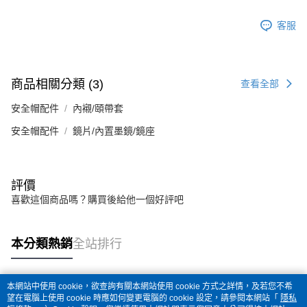
客服
商品相關分類 (3)
查看全部
安全帽配件
內襯/頤帶套
安全帽配件
鏡片/內置墨鏡/鏡座
評價
喜歡這個商品嗎？購買後給他一個好評吧
本分類熱銷
全站排行
本網站中使用 cookie，欲查詢有關本網站使用 cookie 方式之詳情，及若您不希
熱門標籤
望在電腦上使用 cookie 時應如何變更電腦的 cookie 設定，請參閱本網站「
隱私