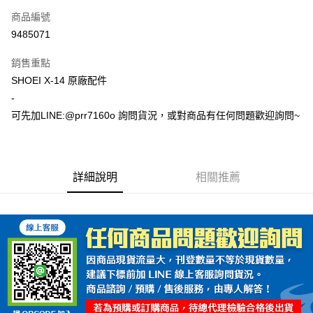
商品編號
超商取貨付款
9485071
Apple Pay
銷售重點
ATM付款
SHOEI X-14 原廠配件
-
運送方式
可先加LINE:@prr7160o 詢問貨況，或對商品有任何問題歡迎詢問~
全家取貨付款(安全帽一頂以上請選宅配)
每筆NT$60，滿NT$1,000(含以上)免運費
詳細說明
相關推薦
7-11取貨付款(安全帽一頂以上請選宅配)
每筆NT$60，滿NT$1,000(含以上)免運費
宅配
每筆NT$100，滿NT$1,000(含以上)免運費