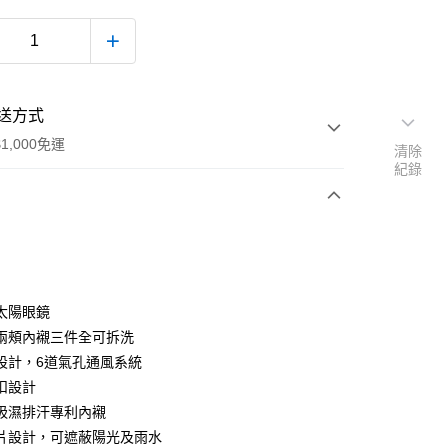
送方式
1,000免運
清除
紀錄
次付款
付款
太陽眼鏡
兩頰內襯三件全可拆洗
設計，6道氣孔通風系統
扣設計
吸濕排汗專利內襯
片設計，可遮蔽陽光及雨水
款(安全帽一頂以上請選宅配)