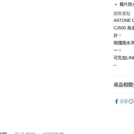
鏡片防
每筆NT$6
銷售重點
7-11取
ASTONE 
每筆NT$6
CJ500
計，
宅配
阻擋雨水
每筆NT$1
一。
可先加LIN
~
商品相關分
安全帽
分享
ASTONE