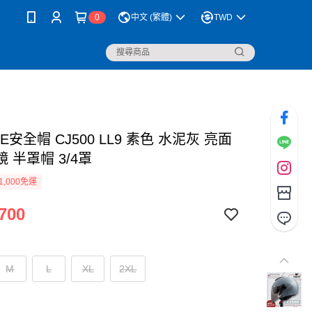
0
中文 (繁體)
TWD
NE安全帽 CJ500 LL9 素色 水泥灰 亮面
 半罩帽 3/4罩
1,000免運
700
M
L
XL
2XL