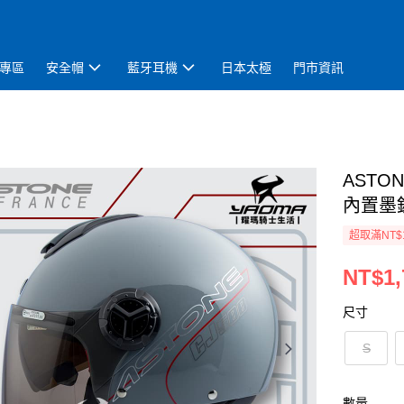
專區
安全帽
藍牙耳機
日本太極
門市資訊
ASTO
內置墨鏡
超取滿NT$
NT$1,
尺寸
S
數量