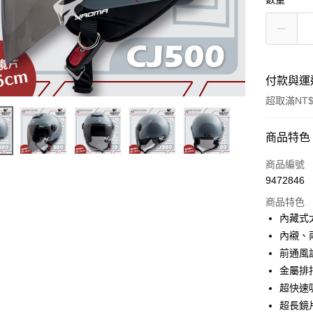
付款與運
超取滿NT$
付款方式
商品特色
信用卡一
商品編號
9472846
超商取貨
商品特色
Apple Pay
內藏式
內襯、
ATM付款
前通風
金屬排
運送方式
超快速
超長鏡
全家取貨付