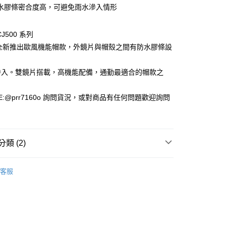
水膠條密合度高，可避免雨水滲入情形
0，滿NT$1,000(含以上)免運費
貨付款(安全帽一頂以上請選宅配)
CJ500 系列
0，滿NT$1,000(含以上)免運費
 為全新推出歐風機能帽款，外鏡片與帽殼之間有防水膠條設
滲入。雙鏡片搭載，高機能配備，通勤最適合的帽款之
00，滿NT$1,000(含以上)免運費
E:@prr7160o 詢問貨況，或對商品有任何問題歡迎詢問
類 (2)
3/4罩式
客服
 安全帽