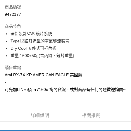
商品編號
超商取貨付款
9472177
Apple Pay
商品特色
ATM付款
全新設計VAS 鏡片系統
Type12貓耳造型的空氣導流裝置
運送方式
Dry Cool 五件式可拆內襯
重量:1600±50g(含內襯、鏡片重量)
全家取貨付款(安全帽一頂以上請選宅配)
每筆NT$60，滿NT$1,000(含以上)免運費
銷售重點
7-11取貨付款(安全帽一頂以上請選宅配)
Arai RX-7X KR AMERICAN EAGLE 美國鷹
-
每筆NT$60，滿NT$1,000(含以上)免運費
可先加LINE:@prr7160o 詢問貨況，或對商品有任何問題歡迎詢問~
宅配
每筆NT$100，滿NT$1,000(含以上)免運費
詳細說明
相關推薦