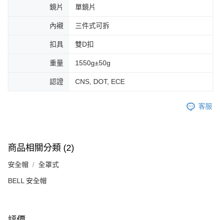
鏡片
單鏡片
內襯
三件式可拆
扣具
雙D扣
重量
1550g±50g
認證
CNS, DOT, ECE
客服
商品相關分類 (2)
安全帽
全罩式
BELL 安全帽
評價