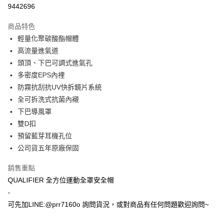
超商取貨付款
9442696
Apple Pay
商品特色
ATM付款
輕量化聚碳酸酯帽體
高流量進氣道
運送方式
頭頂、下巴可調式進氣孔
多密度EPS內裡
全家取貨付款(安全帽一頂以上請選宅配)
防霧抗刮抗UV快拆鏡片系統
每筆NT$60，滿NT$1,000(含以上)免運費
全可拆洗式抗菌內襯
7-11取貨付款(安全帽一頂以上請選宅配)
下巴導風罩
每筆NT$60，滿NT$1,000(含以上)免運費
雙D扣
預留藍芽耳機孔位
宅配
公司貨五年原廠保固
每筆NT$100，滿NT$1,000(含以上)免運費
銷售重點
QUALIFIER 全方位運動全罩安全帽
-
可先加LINE:@prr7160o 詢問貨況，或對商品有任何問題歡迎詢問~