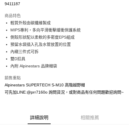
超商取貨付款
9411187
Apple Pay
商品特色
ATM付款
輕質外殼由碳纖維製成
MIPS專利，多向平滑衝擊緩衝保護系統
運送方式
側殼形狀配以柔軟的多密度EPS組成
預留水袋插入孔及水管放置的位置
全家取貨付款(安全帽一頂以上請選宅配)
內襯三件式可拆
每筆NT$60，滿NT$1,000(含以上)免運費
雙D扣具
7-11取貨付款(安全帽一頂以上請選宅配)
內附 Alpinestars 品牌帽袋
每筆NT$60，滿NT$1,000(含以上)免運費
銷售重點
宅配
Alpinestars SUPERTECH S-M10 高階越野帽
每筆NT$100，滿NT$1,000(含以上)免運費
可先加LINE:@prr7160o 詢問貨況，或對商品有任何問題歡迎詢問~
詳細說明
相關推薦