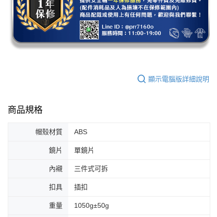
顯示電腦版詳細說明
商品規格
帽殼材質
ABS
鏡片
單鏡片
內襯
三件式可拆
扣具
插扣
重量
1050g±50g