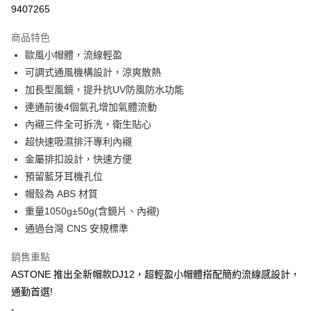
超商取貨付款
9407265
Apple Pay
商品特色
ATM付款
歐風小帽體，流線輕盈
可調式通風機構設計，涼爽散熱
運送方式
加長型風鏡，提升抗UV防風防水功能
連通前後4個氣孔增加氣體流動
全家取貨付款(安全帽一頂以上請選宅配)
內襯三件全可拆洗，衛生貼心
每筆NT$60，滿NT$1,000(含以上)免運費
超快速吸濕排汗專利內襯
7-11取貨付款(安全帽一頂以上請選宅配)
金屬排扣設計，快速方便
每筆NT$60，滿NT$1,000(含以上)免運費
預留藍牙耳機孔位
帽殼為 ABS 材質
宅配
重量1050g±50g(含鏡片、內襯)
每筆NT$100，滿NT$1,000(含以上)免運費
通過台灣 CNS 安規標準
銷售重點
ASTONE 推出全新帽款DJ12，超輕盈小帽體搭配簡約流線感設計，
通勤首選!
-