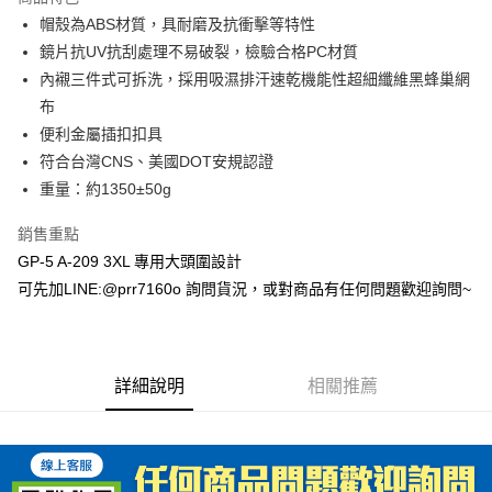
ATM付款
帽殼為ABS材質，具耐磨及抗衝擊等特性
鏡片抗UV抗刮處理不易破裂，檢驗合格PC材質
運送方式
內襯三件式可拆洗，採用吸濕排汗速乾機能性超細纖維黑蜂巢網
布
全家取貨付款(安全帽一頂以上請選宅配)
便利金屬插扣扣具
每筆NT$60，滿NT$1,000(含以上)免運費
符合台灣CNS、美國DOT安規認證
7-11取貨付款(安全帽一頂以上請選宅配)
重量：約1350±50g
每筆NT$60，滿NT$1,000(含以上)免運費
銷售重點
宅配
GP-5 A-209 3XL 專用大頭圍設計
每筆NT$100，滿NT$1,000(含以上)免運費
可先加LINE:@prr7160o 詢問貨況，或對商品有任何問題歡迎詢問~
詳細說明
相關推薦