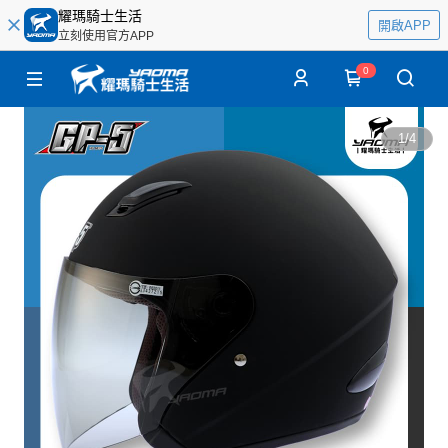
耀瑪騎士生活
開啟APP
立刻使用官方APP
0
1
/
4