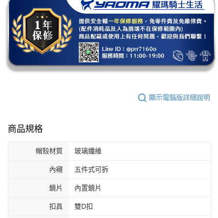
顯示電腦版詳細說明
商品規格
帽殼材質
玻璃纖維
內襯
五件式可拆
鏡片
內置鏡片
扣具
雙D扣