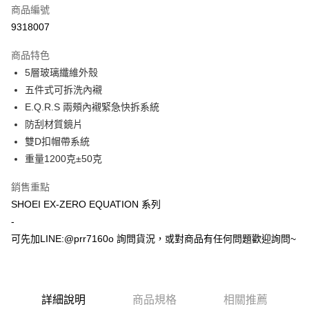
商品編號
超商取貨付款
9318007
Apple Pay
商品特色
ATM付款
5層玻璃纖維外殼
五件式可拆洗內襯
運送方式
E.Q.R.S 兩頰內襯緊急快拆系統
防刮材質鏡片
全家取貨付款(安全帽一頂以上請選宅配)
雙D扣帽帶系統
每筆NT$60，滿NT$1,000(含以上)免運費
重量1200克±50克
7-11取貨付款(安全帽一頂以上請選宅配)
銷售重點
每筆NT$60，滿NT$1,000(含以上)免運費
SHOEI EX-ZERO EQUATION 系列
宅配
-
每筆NT$100，滿NT$1,000(含以上)免運費
可先加LINE:@prr7160o 詢問貨況，或對商品有任何問題歡迎詢問~
詳細說明
商品規格
相關推薦