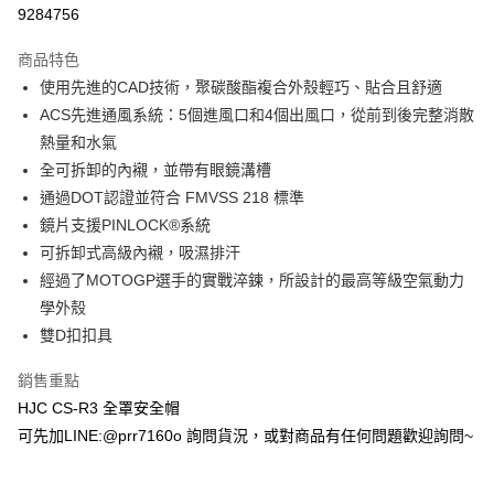
超商取貨付款
9284756
Apple Pay
商品特色
ATM付款
使用先進的CAD技術，聚碳酸酯複合外殼輕巧、貼合且舒適
ACS先進通風系統：5個進風口和4個出風口，從前到後完整消散
運送方式
熱量和水氣
全可拆卸的內襯，並帶有眼鏡溝槽
全家取貨付款(安全帽一頂以上請選宅配)
通過DOT認證並符合 FMVSS 218 標準
每筆NT$60，滿NT$1,000(含以上)免運費
鏡片支援PINLOCK®系統
7-11取貨付款(安全帽一頂以上請選宅配)
可拆卸式高級內襯，吸濕排汗
每筆NT$60，滿NT$1,000(含以上)免運費
經過了MOTOGP選手的實戰淬鍊，所設計的最高等級空氣動力
學外殼
宅配
雙D扣扣具
每筆NT$100，滿NT$1,000(含以上)免運費
銷售重點
HJC CS-R3 全罩安全帽
可先加LINE:@prr7160o 詢問貨況，或對商品有任何問題歡迎詢問~