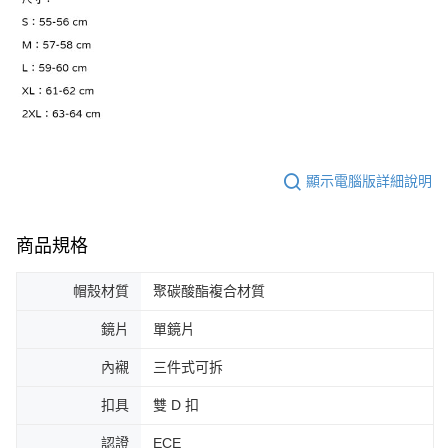
顯示電腦版詳細說明
商品規格
帽殼材質
聚碳酸酯複合材質
鏡片
單鏡片
內襯
三件式可拆
扣具
雙 D 扣
認證
ECE