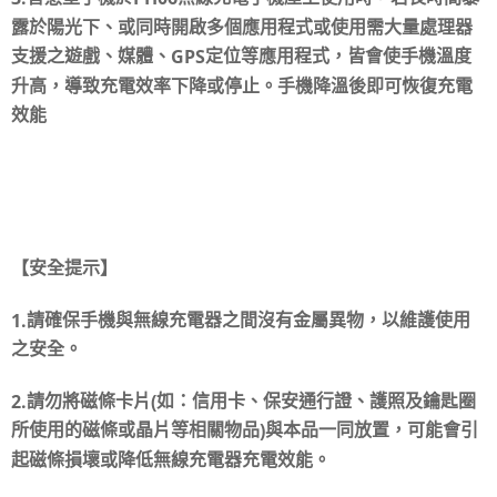
露於陽光下、或同時開啟多個應用程式或使用需大量處理器
GPS
支援之遊戲、媒體、
定位等應用程式，皆會使手機溫度
升高，導致充電效率下降或停止。手機降溫後即可恢復充電
效能
【安全提示】
1.
請確保手機與無線充電器之間沒有金屬異物，以維護使用
之安全。
2.
(
請勿將磁條卡片
如：信用卡、保安通行證、護照及鑰匙圈
)
所使用的磁條或晶片等相關物品
與本品一同放置，可能會引
起磁條損壞或降低無線充電器充電效能。