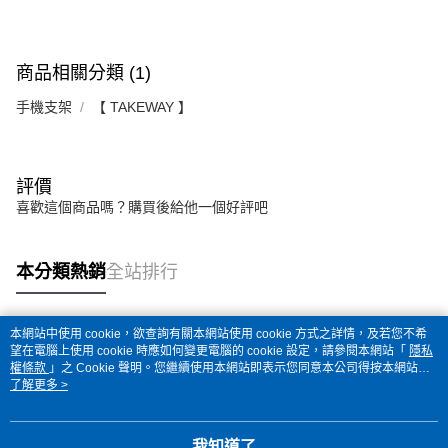
商品相關分類 (1)
手機支架
【 TAKEWAY 】
評價
喜歡這個商品嗎？購買後給他一個好評吧
本分類熱銷
全站排行
本網站中使用 cookie，欲查詢有關本網站使用 cookie 方式之詳情，及若您不希
熱門標籤
望在電腦上使用 cookie 時應如何變更電腦的 cookie 設定，請參閱本網站「
隱私
權條款
」之 Cookie 聲明。您繼續使用本網站即表示您同意本公司得按本網站使
用條款之 Cookie 聲明使用 cookie。
了解更多 >
我知道了