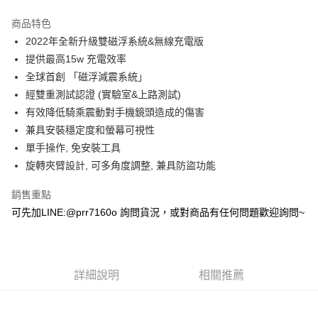
Apple Pay
商品特色
ATM付款
2022年全新升級雙磁浮系統&無線充電版
提供最高15w 充電效率
運送方式
全球首創 「磁浮減震系統」
經雙重測試認證 (實驗室&上路測試)
全家取貨付款(安全帽一頂以上請選宅配)
有效降低騎乘震動對手機鏡頭造成的傷害
每筆NT$60，滿NT$1,000(含以上)免運費
兼具安裝穩定度和螢幕可視性
7-11取貨付款(安全帽一頂以上請選宅配)
單手操作, 免安裝工具
每筆NT$60，滿NT$1,000(含以上)免運費
旋轉夾臂設計, 可多角度調整, 兼具防盜功能
宅配
銷售重點
每筆NT$100，滿NT$1,000(含以上)免運費
可先加LINE:@prr7160o 詢問貨況，或對商品有任何問題歡迎詢問~
詳細說明
相關推薦