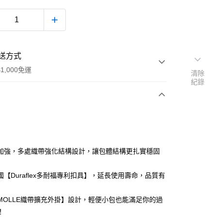
送方式
1,000免運
清除
紀錄
次付款
付款
加強，多處織帶強化結構設計，讓包體結構更扎實穩固
國【Duraflex多耐福專利扣具】，延長使用壽命，品質有
MOLLE織帶擴充外掛】設計，輕便小包也能滿足你的過
！
款(安全帽一頂以上請選宅配)