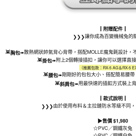
┃附贈配件┃
讓你成為百變機械兔的關
❯❯❯
👾
散熱網狀帥氣背心背帶，搭配MOLLE魔鬼氈設計，
➠
胸包
👾
附上2個轉接插扣，讓你可以選擇直接
➠
掛包
（推薦包款：RX-5 AG＆RX-5 EX
👾
剛剛好的包包大小、搭配簡易腰帶，
➠
腰包
👾
用最快速的插釦方式裝上背
➠
斜肩包
┃款式說明┃
由於使用布料＆主拉鏈防水等級不同，
❯❯❯
▶售價 $1,980
☆PVC／鋼鐵灰兔
☆PVC／鋼鐵白兔