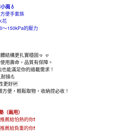
防小雨💧
頭方便手套族
水花
0～150kPa的壓力
結構更扎實穩固🤜 🤛
延長使用壽命，品質有保障。
包也能滿足你的過載需求！
耐操💪
更好🆙
類方便，輕鬆取物，收納控必收！
墊（兩用）
推薦給怕熱的你❗
推薦給負重的你❗