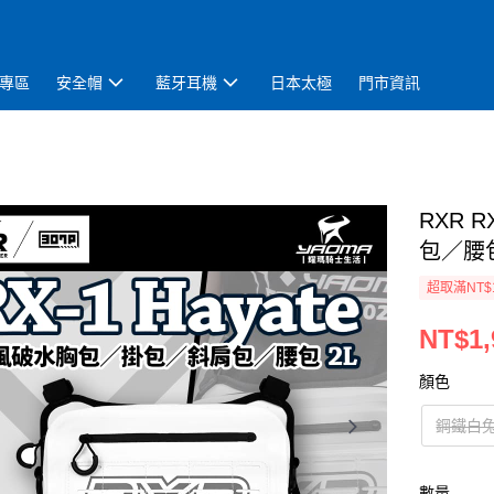
專區
安全帽
藍牙耳機
日本太極
門市資訊
RXR 
包／腰包
超取滿NT$
NT$1,
顏色
鋼鐵白
數量