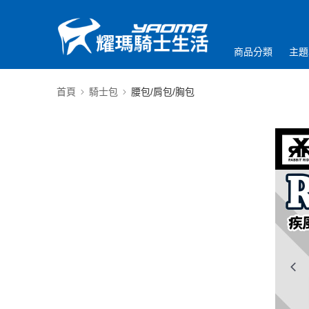
商品分類
主題
首頁
騎士包
腰包/肩包/胸包