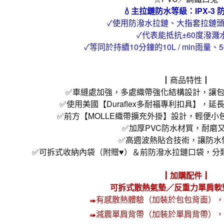
💧主拉鏈防水等級：IPX-3 
✓使用防潑水拉鏈、大指套拉鏈
✓代表能抵抗±60度潑濺
✓等同於持續10分鐘的10L / min雨量、5
┃商品特性┃
✅車縫處加強，多處織帶強化結構設計，讓包體
✅使用美國【Duraflex多耐福專利扣具】，
✅前方【MOLLE織帶擴充外掛】設計，輕便小
✅加厚PVC防水材質，耐磨又
✅高週波熱貼合技術，讓防水性
✅可拆式收納內袋（附贈♥）＆前防潑水拉鏈口袋，分
┃加購配件┃
可拆式散熱氣墊／反重力單肩軟
有感散熱體驗（加裝於包包背面），
➠
減震單肩背帶（加裝於單肩背帶），
➠