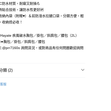
VC防水材質，耐磨又耐操💪
0，滿NT$1,000(含以上)免運費
熱貼合技術，讓防水性更好🆙
貨付款(安全帽一頂以上請選宅配)
收納內袋（附贈♥）＆前防潑水拉鏈口袋，分類方便，輕
0，滿NT$1,000(含以上)免運費
，收納控必收！
-1 Hayate 疾風破水胸包／掛包／斜肩包／腰包（2L）
00，滿NT$1,000(含以上)免運費
用➠胸包／掛包／斜肩包／腰包
E:@prr7160o 詢問貨況，或對商品有任何問題歡迎詢問
類 (2)
腰包/肩包/胸包
客服
部品