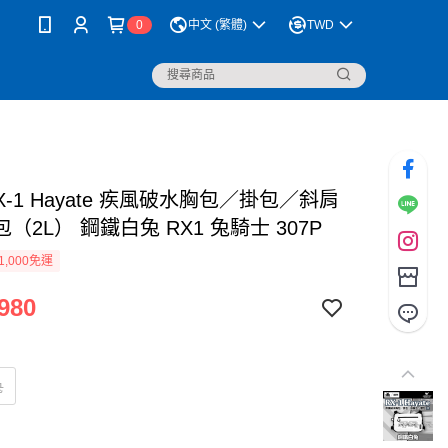
0
中文 (繁體)
TWD
RX-1 Hayate 疾風破水胸包／掛包／斜肩
（2L） 鋼鐵白兔 RX1 兔騎士 307P
1,000免運
980
兔