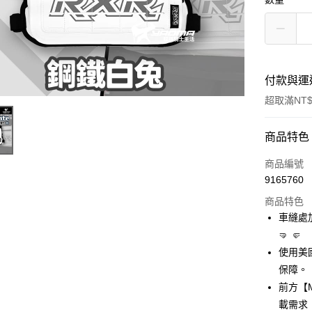
付款與運
超取滿NT$
付款方式
商品特色
信用卡一
商品編號
9165760
超商取貨
商品特色
Apple Pay
車縫處
🤜 🤛
ATM付款
使用美
保障。
運送方式
前方【
載需求
全家取貨付