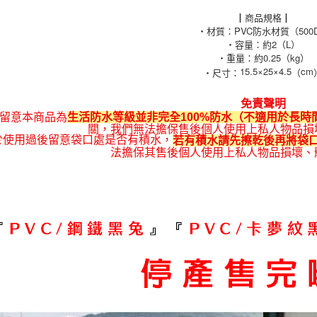
┃商品規格┃
・材質：PVC防水材質（500
・容量：約2（L）
・重量：約0.25（kg）
15.5×25×4.5
cm
‧尺寸：
（
免責聲明
留意本商品為
生活防水等級並非完全100%防水（不適用於長時
關，我們無法擔保售後個人使用上私人物品損
於使用過後留意袋口處是否有積水，
若有積水請先擦乾後再將袋
法擔保其售後個人使用上私人物品損壞、