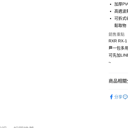
加厚P
每筆NT$6
高週波
7-11取
可拆式
每筆NT$6
鬆取物
銷售重點
宅配
RXR RX
每筆NT$1
🏁一包多
可先加LIN
~
商品相關分
騎士包
分享
RXR 騎士