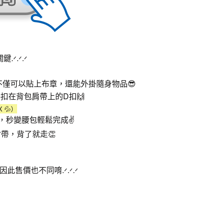
鍵.
.
.
ᐟ
ᐟ
ᐟ
不僅可以貼上布章，還能外掛隨身物品😎
扣在背包肩帶上的D扣🙌
 💦）
秒變腰包輕鬆完成✌️
帶，背了就走👏
因此售價也不同唷.
.
.
ᐟ
ᐟ
ᐟ