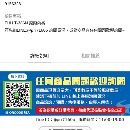
超商取貨付款
9156323
Apple Pay
銷售重點
ATM付款
THH T-386N 原廠內襯
可先加LINE:@prr7160o 詢問貨況，或對商品有任何問題歡迎詢問~
運送方式
全家取貨付款(安全帽一頂以上請選宅配)
每筆NT$60，滿NT$1,000(含以上)免運費
詳細說明
相關推薦
7-11取貨付款(安全帽一頂以上請選宅配)
每筆NT$60，滿NT$1,000(含以上)免運費
宅配
每筆NT$100，滿NT$1,000(含以上)免運費