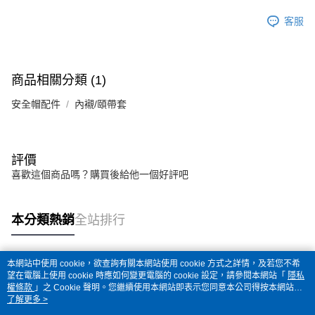
客服
商品相關分類 (1)
安全帽配件
內襯/頤帶套
評價
喜歡這個商品嗎？購買後給他一個好評吧
本分類熱銷
全站排行
本網站中使用 cookie，欲查詢有關本網站使用 cookie 方式之詳情，及若您不希
熱門標籤
望在電腦上使用 cookie 時應如何變更電腦的 cookie 設定，請參閱本網站「
隱私
權條款
」之 Cookie 聲明。您繼續使用本網站即表示您同意本公司得按本網站使
用條款之 Cookie 聲明使用 cookie。
了解更多 >