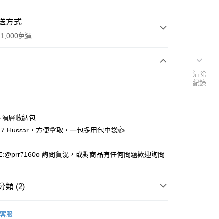
送方式
1,000免運
清除
次付款
紀錄
付款
多隔層收納包
-7 Hussar，方便拿取，一包多用包中袋👍
E:@prr7160o 詢問貨況，或對商品有任何問題歡迎詢問
款(安全帽一頂以上請選宅配)
類 (2)
0，滿NT$1,000(含以上)免運費
用品
客服
貨付款(安全帽一頂以上請選宅配)