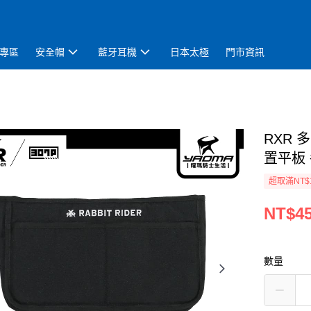
專區
安全帽
藍牙耳機
日本太極
門市資訊
RXR 
置平板
超取滿NT$
NT$4
數量