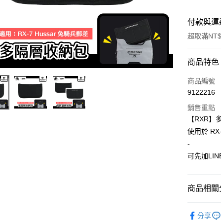
付款與運
超取滿NT$
付款方式
商品特色
信用卡一
商品編號
9122216
超商取貨
銷售重點
Apple Pay
【RXR】
使用於 RX
ATM付款
-
可先加LIN
運送方式
全家取貨付
商品相關分
每筆NT$6
其他騎士
分享
7-11取