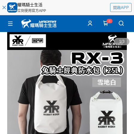
耀瑪騎士生活
開啟APP
立刻使用官方APP
0
1
/
3