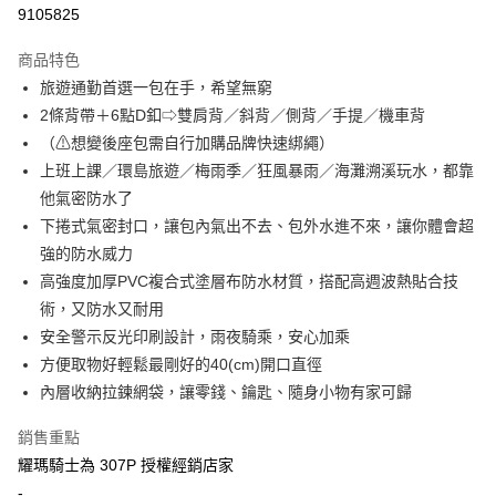
超商取貨付款
9105825
Apple Pay
商品特色
ATM付款
旅遊通勤首選一包在手，希望無窮
2條背帶＋6點D釦⇨雙肩背／斜背／側背／手提／機車背
運送方式
（⚠想變後座包需自行加購品牌快速綁繩）
上班上課／環島旅遊／梅雨季／狂風暴雨／海灘溯溪玩水，都靠
全家取貨付款(安全帽一頂以上請選宅配)
他氣密防水了
每筆NT$60，滿NT$1,000(含以上)免運費
下捲式氣密封口，讓包內氣出不去、包外水進不來，讓你體會超
7-11取貨付款(安全帽一頂以上請選宅配)
強的防水威力
每筆NT$60，滿NT$1,000(含以上)免運費
高強度加厚PVC複合式塗層布防水材質，搭配高週波熱貼合技
術，又防水又耐用
宅配
安全警示反光印刷設計，雨夜騎乘，安心加乘
每筆NT$100，滿NT$1,000(含以上)免運費
方便取物好輕鬆最剛好的40(cm)開口直徑
內層收納拉鍊網袋，讓零錢、鑰匙、隨身小物有家可歸
銷售重點
耀瑪騎士為 307P 授權經銷店家
-