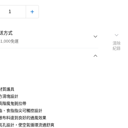
送方式
1,000免運
清除
紀錄
次付款
付款
材質護具
方滑塊設計
高階魔鬼氈拉帶
指、食指指尖可觸控設計
眼布料達到良好的通風效果
氣孔設計，使空氣循環流通舒爽
款(安全帽一頂以上請選宅配)