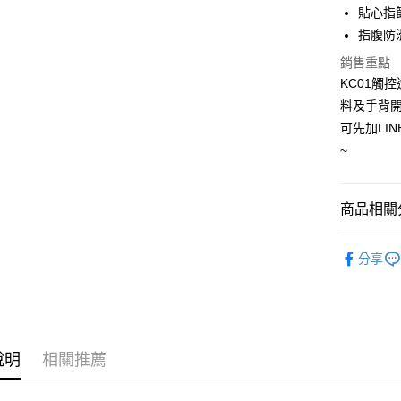
貼心指
每筆NT$6
指腹防
7-11取
銷售重點
每筆NT$6
KC01觸
料及手背
宅配
可先加LIN
每筆NT$1
~
商品相關分
騎士手套
分享
ASTONE
說明
相關推薦