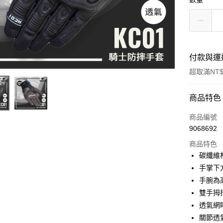
付款與運
超取滿NT$
付款方式
商品特色
信用卡一
商品編號
9068692
超商取貨
商品特色
Apple Pay
碳纖維
手掌下
ATM付款
手腕為
雙手拇
運送方式
透氣網
關節透
全家取貨付