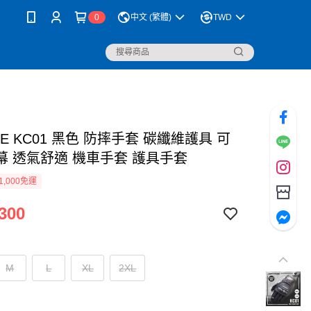
0
中文 (繁體)
TWD
NE KC01 黑色 防摔手套 碳纖維護具 可
幕 透氣舒適 機車手套 護具手套
1,000免運
300
M
L
XL
2XL