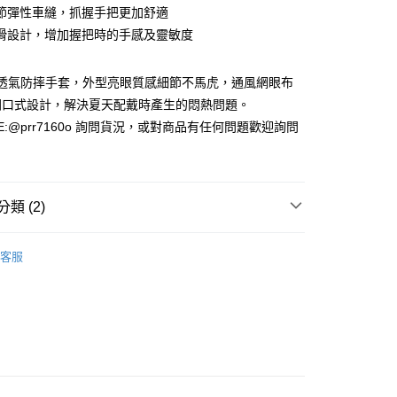
節彈性車縫，抓握手把更加舒適
0，滿NT$1,000(含以上)免運費
滑設計，增加握把時的手感及靈敏度
貨付款(安全帽一頂以上請選宅配)
0，滿NT$1,000(含以上)免運費
控透氣防摔手套，外型亮眼質感細節不馬虎，通風網眼布
開口式設計，解決夏天配戴時產生的悶熱問題。
E:@prr7160o 詢問貨況，或對商品有任何問題歡迎詢問
00，滿NT$1,000(含以上)免運費
類 (2)
短版手套
客服
 騎士部品