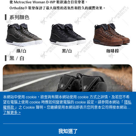
本網站中使用 cookie，欲查詢有關本網站使用 cookie 方式之詳情，及若您不希
望在電腦上使用 cookie 時應如何變更電腦的 cookie 設定，請參閱本網站「
隱私
權條款
」之 Cookie 聲明。您繼續使用本網站即表示您同意本公司得按本網站使
用條款之 Cookie 聲明使用 cookie。
了解更多 >
我知道了