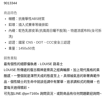
超商取貨付款
9013344
Apple Pay
商品特色
ATM付款
帽體：抗衝擊性ABS材質
釦環：插入式賽車等級排釦
運送方式
內襯：駝色乳膠皮革(抗風雨日曬不脫落)、特選涼感布料(全可拆
洗)
全家取貨付款(安全帽一頂以上請選宅配)
認證：國家 CNS、DOT、CCC安全三認證
每筆NT$60，滿NT$1,000(含以上)免運費
重量：1450±50克
7-11取貨付款(安全帽一頂以上請選宅配)
銷售重點
每筆NT$60，滿NT$1,000(含以上)免運費
最有個性的細節偏執者 - LOUISE 路易士
宅配
LOUISE 所傳遞的復古精神是樂高之經典輪廓，加上現代風格的美
每筆NT$100，滿NT$1,000(含以上)免運費
酷感，一整個就是渾然天成的態度至上，具領袖氣息的新奢典範作
品，個性騎士的生命中就該低調中有繁華，追求調和式的簡練，也
要每天過得精彩。
可先加LINE:@prr7160o 詢問貨況，或對商品有任何問題歡迎詢問~