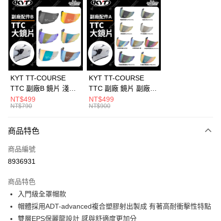
Apple Pay
ATM付款
運送方式
宅配
每筆NT$100，滿NT$1,000(含以上)免運費
KYT TT-COURSE
KYT TT-COURSE
TTC 副廠B 鏡片 淺墨
TTC 副廠 鏡片 副廠A
多層膜電鍍 變色 面罩
淺電鍍 電鍍黃 多層膜
NT$499
NT$499
NT$790
NT$900
防風鏡 安全帽配件
電鍍 玫瑰金 面罩 防風
鏡 擋雨 安全帽配件
商品特色
商品編號
8936931
商品特色
入門級全罩帽款
帽體採用ADT-advanced複合塑膠射出製成 有著高耐衝擊性特點
雙層EPS保麗龍設計 感與舒適度更加分