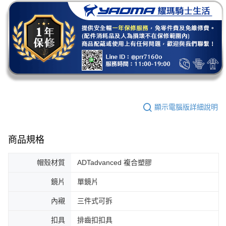
顯示電腦版詳細說明
商品規格
帽殼材質
ADTadvanced 複合塑膠
鏡片
單鏡片
內襯
三件式可拆
扣具
排齒扣扣具