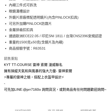
內襯三件式可拆洗
眼鏡溝槽設計
外鏡片原廠標配透明鏡片(內含PINLOCK扣具)
可另外加購PINLOCK防霧片
金屬排齒扣扣具
通過歐洲ECE22.05 / 印尼SNI 1811 / 台灣CNS2396安規認證
重量約1500克±50克(含鏡片及內襯)
商品檢驗字號：R63531
銷售重點
KYT TT-COURSE 雷神 索爾 漫威聯名
擁有操縱天氣和與風暴的強大力量- 雷神索爾
⚡專屬的雷神之槌，搭配上衣盔甲設計⚡
-
可先加LINE:@prr7160o 詢問貨況，或對商品有任何問題歡迎詢問~