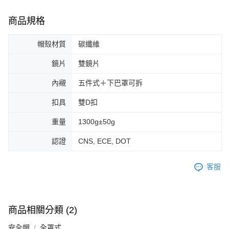
商品規格
帽殼材質
碳纖維
鏡片
雙鏡片
內襯
五件式＋下巴罩可拆
扣具
雙D扣
重量
1300g±50g
認證
CNS, ECE, DOT
客服
商品相關分類 (2)
安全帽
全罩式