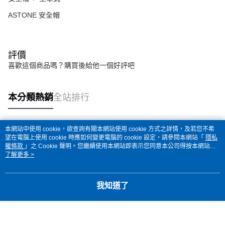
ASTONE 安全帽
評價
喜歡這個商品嗎？購買後給他一個好評吧
本分類熱銷
全站排行
本網站中使用 cookie，欲查詢有關本網站使用 cookie 方式之詳情，及若您不希
熱門標籤
望在電腦上使用 cookie 時應如何變更電腦的 cookie 設定，請參閱本網站「
隱私
權條款
」之 Cookie 聲明。您繼續使用本網站即表示您同意本公司得按本網站使
用條款之 Cookie 聲明使用 cookie。
了解更多 >
我知道了