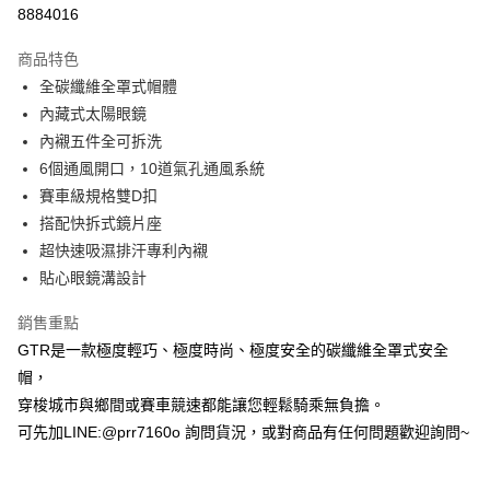
超商取貨付款
8884016
Apple Pay
商品特色
ATM付款
全碳纖維全罩式帽體
內藏式太陽眼鏡
運送方式
內襯五件全可拆洗
6個通風開口，10道氣孔通風系統
全家取貨付款(安全帽一頂以上請選宅配)
賽車級規格雙D扣
每筆NT$60，滿NT$1,000(含以上)免運費
搭配快拆式鏡片座
7-11取貨付款(安全帽一頂以上請選宅配)
超快速吸濕排汗專利內襯
每筆NT$60，滿NT$1,000(含以上)免運費
貼心眼鏡溝設計
宅配
銷售重點
每筆NT$100，滿NT$1,000(含以上)免運費
GTR是一款極度輕巧、極度時尚、極度安全的碳纖維全罩式安全
帽，
穿梭城市與鄉間或賽車競速都能讓您輕鬆騎乘無負擔。
可先加LINE:@prr7160o 詢問貨況，或對商品有任何問題歡迎詢問~