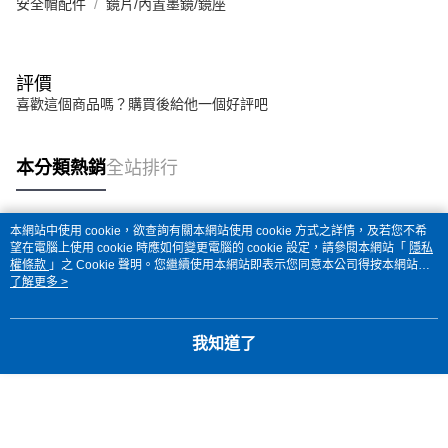
安全帽配件
鏡片/內置墨鏡/鏡座
評價
喜歡這個商品嗎？購買後給他一個好評吧
本分類熱銷
全站排行
本網站中使用 cookie，欲查詢有關本網站使用 cookie 方式之詳情，及若您不希
熱門標籤
望在電腦上使用 cookie 時應如何變更電腦的 cookie 設定，請參閱本網站「
隱私
權條款
」之 Cookie 聲明。您繼續使用本網站即表示您同意本公司得按本網站使
用條款之 Cookie 聲明使用 cookie。
了解更多 >
我知道了