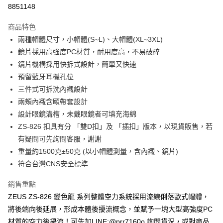
超商取貨付款
8851148
Apple Pay
商品特色
ATM付款
兩種帽體尺寸，小帽體(S~L)、大帽體(XL~3XL)
鏡片採用高強度PC材質，耐用度高，不易破碎
運送方式
鏡片機構採用快拆式設計，簡單又快速
預留藍牙耳機孔位
全家取貨付款(安全帽一頂以上請選宅配)
三件式可拆洗內襯設計
每筆NT$60，滿NT$1,000(含以上)免運費
兩頰內襯含頤帶套設計
7-11取貨付款(安全帽一頂以上請選宅配)
設計眼鏡溝槽，未戴眼鏡者可填充海綿
每筆NT$60，滿NT$1,000(含以上)免運費
ZS-826 扣具有分 「雙D扣」及 「插扣」版本，以現貨販售，若
有疑問可先詢問客服，謝謝
宅配
重量約1500克±50克 (以小帽體測量，含內襯、鏡片)
每筆NT$100，滿NT$1,000(含以上)免運費
符合台灣CNS安全標準
銷售重點
ZEUS ZS-826 變色龍 系列整體空力系統採用流線俐落歐式帽體，
將後端向後延展，形成本體後擾流概念，並賦予一塊大型高強度PC
材質的空力後擾流！可先加LINE:@prr7160o 詢問貨況，或對商品