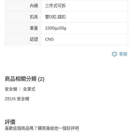
內襯
三件式可拆
扣具
雙D扣,插扣
重量
1500g±50g
認證
CNS
客服
商品相關分類 (2)
安全帽
全罩式
ZEUS 安全帽
評價
喜歡這個商品嗎？購買後給他一個好評吧