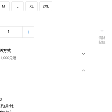
M
L
XL
2XL
清除
紀錄
送方式
1,000免運
次付款
付款
型
具(肩/肘)