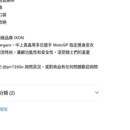
透氣網布
條
口袋
收納
款(安全帽一頂以上請選宅配)
0，滿NT$1,000(含以上)免運費
級品牌 IXON
貨付款(安全帽一頂以上請選宅配)
 Espargaro、中上貴晶等多位選手 MotoGP 指定連身皮衣
0，滿NT$1,000(含以上)免運費
潮流時尚，兼顧功能性和安全性，深受騎士們的喜愛
E:@prr7160o 詢問貨況，或對商品有任何問題歡迎詢問
00，滿NT$1,000(含以上)免運費
類 (2)
夏季防摔衣
客服
士部品