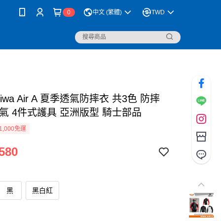
0
中文 (繁體)
TWD
Siwa Air A 夏季透氣防摔衣 共3色 防摔
透氣 4件式護具 亞洲版型 騎士部品
1,000免運
580
黑
黑白紅