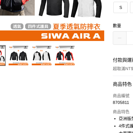
S
數量
付款與運
超取滿NT$
付款方式
商品特色
信用卡一
商品編號
8705811
超商取貨
商品特色
Apple Pay
亞洲版
4件式護
ATM付款