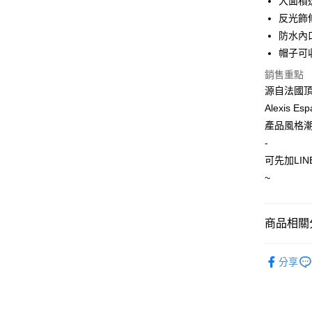
大面積
反光飾
運送方式
防水內
帽子可
全家取貨付
銷售重點
每筆NT$6
源自法國頂
7-11取
Alexis
每筆NT$6
產品風格
-
宅配
可先加LIN
每筆NT$1
~
商品相關分
防摔衣
分享
IXON 騎