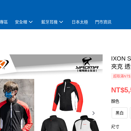
專區
安全帽
藍牙耳機
日本太極
門市資訊
IXON 
夾克 
超取滿NT$
NT$5,
顏色
黑白
尺寸