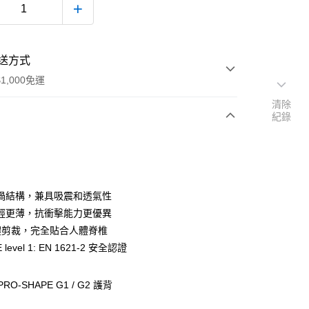
送方式
1,000免運
清除
紀錄
次付款
付款
渦結構，兼具吸震和透氣性
輕更薄，抗衝擊能力更優異
立體剪裁，完全貼合人體脊椎
 level 1: EN 1621-2 安全認證
PRO-SHAPE G1 / G2 護背
款(安全帽一頂以上請選宅配)
0，滿NT$1,000(含以上)免運費