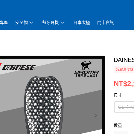
專區
安全帽
藍牙耳機
日本太極
門市資訊
DAINE
超取滿NT$
NT$2,
尺寸
G1（小
數量