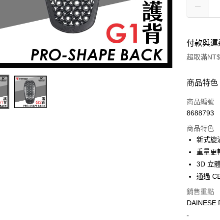
付款與運
超取滿NT$
付款方式
商品特色
信用卡一
商品編號
8688793
超商取貨
商品特色
Apple Pay
新式旋
重量更
ATM付款
3D 
通過 CE
運送方式
銷售重點
DAINESE 
全家取貨付
-
每筆NT$6