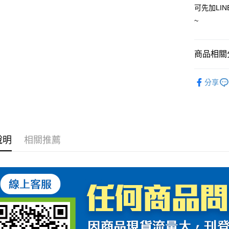
可先加LIN
7-11取
~
每筆NT$6
宅配
商品相關分
每筆NT$1
護具
護
分享
DAINES
說明
相關推薦