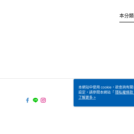
本分類
本網站中使用 cookie，欲查詢有關
設定，請參閱本網站「
隱私權條款
使用 cookie。
了解更多 >