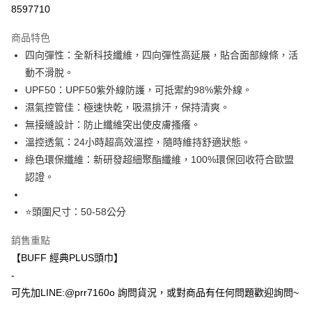
超商取貨付款
8597710
Apple Pay
商品特色
ATM付款
四向彈性：全新科技纖維，四向彈性高延展，貼合面部線條，活
動不滑脫。
運送方式
UPF50：UPF50紫外線防護，可抵禦約98%紫外線。
濕氣控管佳：極速快乾，吸濕排汗，保持清爽。
全家取貨付款(安全帽一頂以上請選宅配)
無接縫設計：防止纖維突出使皮膚搔癢。
每筆NT$60，滿NT$1,000(含以上)免運費
溫控透氣：24小時超高效溫控，隨時維持舒適狀態。
7-11取貨付款(安全帽一頂以上請選宅配)
綠色環保纖維：新研發超細聚酯纖維，100%環保回收符合歐盟
每筆NT$60，滿NT$1,000(含以上)免運費
認證。
宅配
⭐️頭圍尺寸：50-58公分
每筆NT$100，滿NT$1,000(含以上)免運費
銷售重點
【BUFF 經典PLUS頭巾】
-
可先加LINE:@prr7160o 詢問貨況，或對商品有任何問題歡迎詢問~