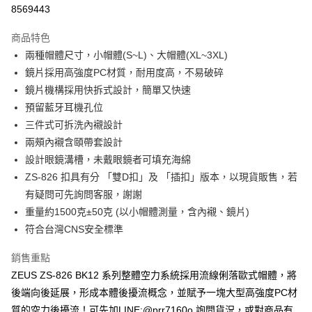
超商取貨付款
8569443
Apple Pay
商品特色
ATM付款
兩種帽體尺寸，小帽體(S~L)、大帽體(XL~3XL)
鏡片採用高強度PC材質，耐用度高，不易破碎
運送方式
鏡片機構採用快拆式設計，簡單又快速
預留藍牙耳機孔位
全家取貨付款(安全帽一頂以上請選宅配)
三件式可拆洗內襯設計
每筆NT$60，滿NT$1,000(含以上)免運費
兩頰內襯含頤帶套設計
7-11取貨付款(安全帽一頂以上請選宅配)
設計眼鏡溝槽，未戴眼鏡者可填充海綿
每筆NT$60，滿NT$1,000(含以上)免運費
ZS-826 扣具有分 「雙D扣」及 「插扣」版本，以現貨販售，若
有疑問可先詢問客服，謝謝
宅配
重量約1500克±50克 (以小帽體測量，含內襯、鏡片)
每筆NT$100，滿NT$1,000(含以上)免運費
符合台灣CNS安全標準
銷售重點
ZEUS ZS-826 BK12 系列整體空力系統採用流線俐落歐式帽體，將
後端向後延展，形成本體後擾流概念，並賦予一塊大型高強度PC材
質的空力後擾流！可先加LINE:@prr7160o 詢問貨況，或對商品有