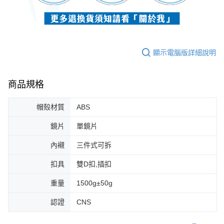
顯示電腦版詳細說明
商品規格
帽殼材質
ABS
鏡片
單鏡片
內襯
三件式可拆
扣具
雙D扣,插扣
重量
1500g±50g
認證
CNS