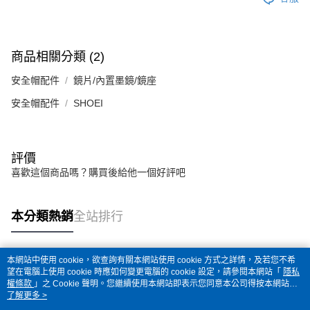
商品相關分類 (2)
安全帽配件
鏡片/內置墨鏡/鏡座
安全帽配件
SHOEI
評價
喜歡這個商品嗎？購買後給他一個好評吧
本分類熱銷
全站排行
本網站中使用 cookie，欲查詢有關本網站使用 cookie 方式之詳情，及若您不希
熱門標籤
望在電腦上使用 cookie 時應如何變更電腦的 cookie 設定，請參閱本網站「
隱私
權條款
」之 Cookie 聲明。您繼續使用本網站即表示您同意本公司得按本網站使
用條款之 Cookie 聲明使用 cookie。
了解更多 >