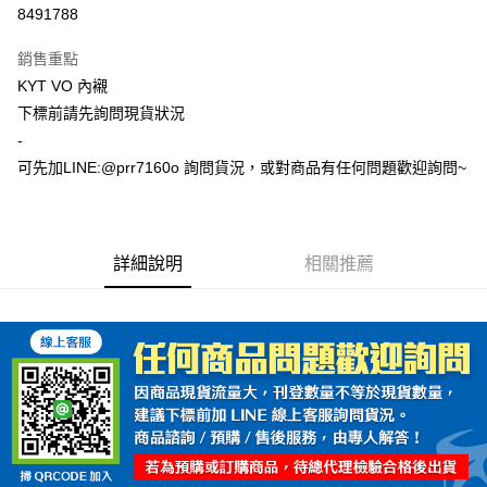
超商取貨付款
8491788
Apple Pay
銷售重點
ATM付款
KYT VO 內襯
下標前請先詢問現貨狀況
運送方式
-
可先加LINE:@prr7160o 詢問貨況，或對商品有任何問題歡迎詢問~
全家取貨付款(安全帽一頂以上請選宅配)
每筆NT$60，滿NT$1,000(含以上)免運費
7-11取貨付款(安全帽一頂以上請選宅配)
詳細說明
相關推薦
每筆NT$60，滿NT$1,000(含以上)免運費
宅配
每筆NT$100，滿NT$1,000(含以上)免運費