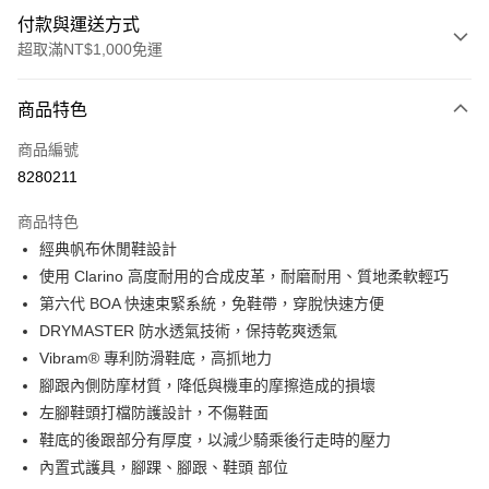
付款與運送方式
超取滿NT$1,000免運
付款方式
商品特色
信用卡一次付款
商品編號
超商取貨付款
8280211
Apple Pay
商品特色
ATM付款
經典帆布休閒鞋設計
使用 Clarino 高度耐用的合成皮革，耐磨耐用、質地柔軟輕巧
運送方式
第六代 BOA 快速束緊系統，免鞋帶，穿脫快速方便
DRYMASTER 防水透氣技術，保持乾爽透氣
全家取貨付款(安全帽一頂以上請選宅配)
Vibram® 專利防滑鞋底，高抓地力
每筆NT$60，滿NT$1,000(含以上)免運費
腳跟內側防摩材質，降低與機車的摩擦造成的損壞
7-11取貨付款(安全帽一頂以上請選宅配)
左腳鞋頭打檔防護設計，不傷鞋面
每筆NT$60，滿NT$1,000(含以上)免運費
鞋底的後跟部分有厚度，以減少騎乘後行走時的壓力
內置式護具，腳踝、腳跟、鞋頭 部位
宅配