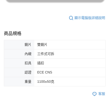
顯示電腦版詳細說明
商品規格
鏡片
雙鏡片
內襯
三件式可拆
扣具
插扣
認證
ECE CNS
重量
1100±50克
客服