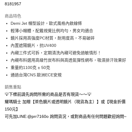
超商取貨付款
8181957
Apple Pay
商品特色
ATM付款
Demi Jet 帽型設計，歐式風格內斂線條
輕薄小帽體，配戴視覺比例均勻，男女均適合
運送方式
鏡片採用高強度PC材質，耐用度高，不易破碎
內置遮陽鏡片，抗UV400
全家取貨付款(安全帽一頂以上請選宅配)
內襯三件式可拆，定期清洗內襯可避免過敏情形！
每筆NT$60，滿NT$1,000(含以上)免運費
內襯布料選用高級竹炭布料與高透氣彈性網布，吸濕排汗效果好
7-11取貨付款(安全帽一頂以上請選宅配)
重量約1100克 ± 50克
每筆NT$60，滿NT$1,000(含以上)免運費
通過台灣CNS.歐洲ECE安規
宅配
銷售重點
每筆NT$100，滿NT$1,000(含以上)免運費
💡下標前請先詢問所需的商品是否有現貨～～💡
耀瑪騎士 加贈【茶色鏡片或透明鏡片（現貨為主）】或【現金折價
150元】
可先加LINE:@prr7160o 詢問貨況，或對商品有任何問題歡迎詢問~