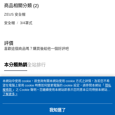
商品相關分類 (2)
ZEUS 安全帽
安全帽
3/4罩式
評價
喜歡這個商品嗎？購買後給他一個好評吧
本分類熱銷
全站排行
本網站中使用 cookie，欲查詢有關本網站使用 cookie 方式之詳情，及若您不希
熱門標籤
望在電腦上使用 cookie 時應如何變更電腦的 cookie 設定，請參閱本網站「
隱私
權條款
」之 Cookie 聲明。您繼續使用本網站即表示您同意本公司得按本網站使
用條款之 Cookie 聲明使用 cookie。
了解更多 >
我知道了