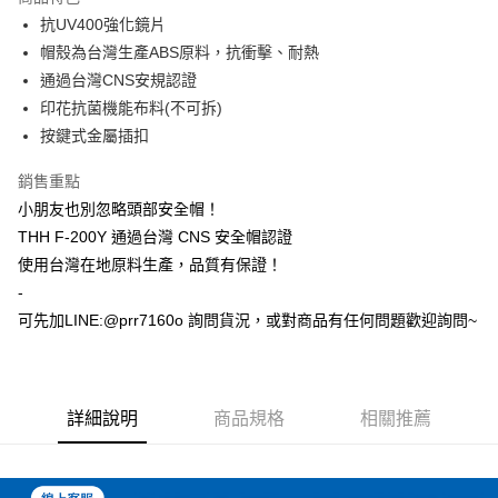
ATM付款
抗UV400強化鏡片
帽殼為台灣生產ABS原料，抗衝擊、耐熱
運送方式
通過台灣CNS安規認證
印花抗菌機能布料(不可拆)
全家取貨付款(安全帽一頂以上請選宅配)
按鍵式金屬插扣
每筆NT$60，滿NT$1,000(含以上)免運費
7-11取貨付款(安全帽一頂以上請選宅配)
銷售重點
小朋友也別忽略頭部安全帽！
每筆NT$60，滿NT$1,000(含以上)免運費
THH F-200Y 通過台灣 CNS 安全帽認證
宅配
使用台灣在地原料生產，品質有保證！
每筆NT$100，滿NT$1,000(含以上)免運費
-
可先加LINE:@prr7160o 詢問貨況，或對商品有任何問題歡迎詢問~
詳細說明
商品規格
相關推薦