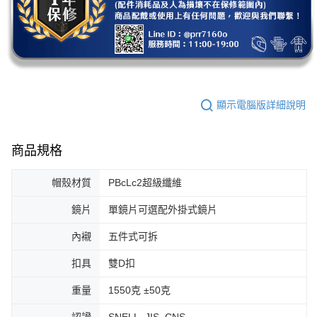
顯示電腦版詳細說明
商品規格
帽殼材質
PBcLc2超級纖維
鏡片
單鏡片可選配外掛式鏡片
內襯
五件式可拆
扣具
雙D扣
重量
1550克 ±50克
認證
SNELL, JIS, CNS