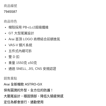
商品編號
超商取貨付款
7945587
Apple Pay
商品特色
ATM付款
帽殼採用 PB-cLc2超級纖維
GT 大型尾翼設計
運送方式
Arai 首頂 LOGO 商標結合前額進氣
VAS-V 鏡片系統
全家取貨付款(安全帽一頂以上請選宅配)
五件式內襯可拆
每筆NT$60，滿NT$1,000(含以上)免運費
雙 D 扣
7-11取貨付款(安全帽一頂以上請選宅配)
重量 1550克 ±50克
每筆NT$60，滿NT$1,000(含以上)免運費
通過 SNELL, JIS, CNS 安規認證
宅配
銷售重點
每筆NT$100，滿NT$1,000(含以上)免運費
Arai 全新帽款 ASTRO-GX
保有圓潤的外型，全方位的防護！
大壓尾設計，穩固頭部、降低久騎疲勞感
定位為都會旅行、通勤使用