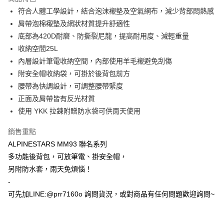
ATM付款
符合人體工學設計，結合泡沫襯墊及空氣網布，減少背部悶熱感
肩帶泡棉襯墊及網狀材質提升舒適性
運送方式
底部為420D耐磨、防撕裂尼龍，提高耐用度、減輕重量
收納空間25L
全家取貨付款(安全帽一頂以上請選宅配)
內層設計筆電收納空間，內部使用羊毛襯避免刮傷
每筆NT$60，滿NT$1,000(含以上)免運費
附安全帽收納袋，可掛於後背包前方
7-11取貨付款(安全帽一頂以上請選宅配)
腰帶為快調設計，可調整腰帶緊度
每筆NT$60，滿NT$1,000(含以上)免運費
正面及肩帶皆有反光材質
使用 YKK 拉鍊附贈防水袋可供雨天使用
宅配
每筆NT$100，滿NT$1,000(含以上)免運費
銷售重點
ALPINESTARS MM93 聯名系列
多功能後背包，可放筆電、掛安全帽，
另附防水套，雨天免煩惱！
-
可先加LINE:@prr7160o 詢問貨況，或對商品有任何問題歡迎詢問~