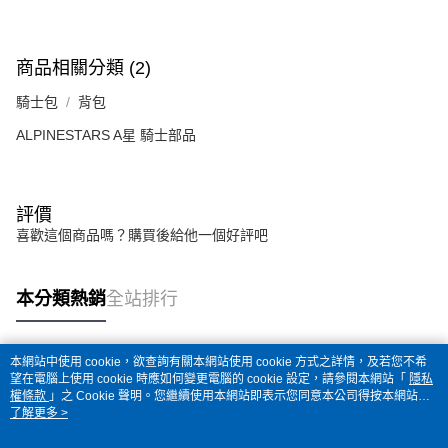
商品相關分類 (2)
騎士包
背包
ALPINESTARS A星 騎士部品
評價
喜歡這個商品嗎？購買後給他一個好評吧
本分類熱銷
全站排行
本網站中使用 cookie，欲查詢有關本網站使用 cookie 方式之詳情，及若您不希
熱門標籤
望在電腦上使用 cookie 時應如何變更電腦的 cookie 設定，請參閱本網站「
隱私
權條款
」之 Cookie 聲明。您繼續使用本網站即表示您同意本公司得按本網站使
用條款之 Cookie 聲明使用 cookie。
了解更多 >