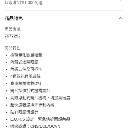
超取滿NT$1,000免運
付款方式
商品特色
信用卡一次付款
商品編號
超商取貨付款
7677292
Apple Pay
商品特色
ATM付款
極輕量化歐風帽體
內藏式太陽眼鏡
運送方式
內襯五件全可拆洗
4道氣孔通風系統
全家取貨付款(安全帽一頂以上請選宅配)
賽車級規格雙D扣
每筆NT$60，滿NT$1,000(含以上)免運費
鏡片採快拆式機構設計
7-11取貨付款(安全帽一頂以上請選宅配)
高階浮動式鏡片機構，增加氣密度
每筆NT$60，滿NT$1,000(含以上)免運費
超快速吸濕排汗專利內襯
貼心眼鏡溝設計
宅配
E.Q.R.S 設計，緊急快拆兩頰內襯
每筆NT$100，滿NT$1,000(含以上)免運費
通過認證：CNS/ECE/QCVN