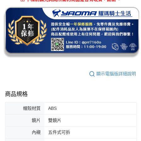
顯示電腦版詳細說明
商品規格
帽殼材質
ABS
鏡片
雙鏡片
內襯
五件式可拆