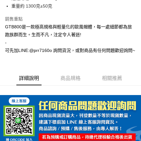
重量約 1300克±50克
銷售重點
GTB800是一款極高規格與輕量化的歐風帽體，每一處細節都為旅
跑族群而生。生而不凡，注定令人著迷!
-
可先加LINE:@prr7160o 詢問貨況，或對商品有任何問題歡迎詢問~
詳細說明
商品規格
相關推薦