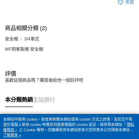
客服
商品相關分類 (2)
安全帽
3/4罩式
MF明峯製帽 安全帽
評價
喜歡這個商品嗎？購買後給他一個好評吧
本分類熱銷
全站排行
本網站中使用 cookie，欲查詢有關本網站使用 cookie 方式之詳情，及若您不希
熱門標籤
望在電腦上使用 cookie 時應如何變更電腦的 cookie 設定，請參閱本網站「
隱私
權條款
」之 Cookie 聲明。您繼續使用本網站即表示您同意本公司得按本網站使
用條款之 Cookie 聲明使用 cookie。
了解更多 >