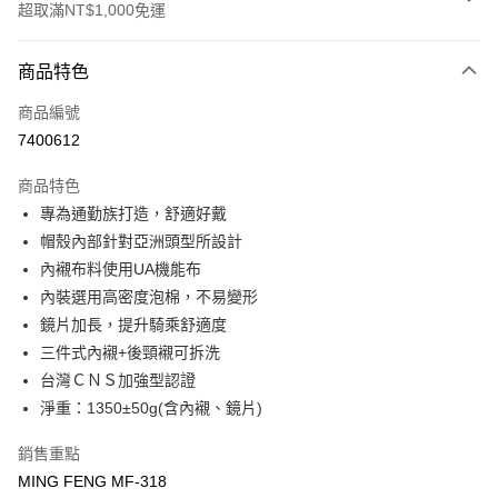
超取滿NT$1,000免運
付款方式
商品特色
信用卡一次付款
商品編號
超商取貨付款
7400612
Apple Pay
商品特色
ATM付款
專為通勤族打造，舒適好戴
帽殼內部針對亞洲頭型所設計
運送方式
內襯布料使用UA機能布
內裝選用高密度泡棉，不易變形
全家取貨付款(安全帽一頂以上請選宅配)
鏡片加長，提升騎乘舒適度
每筆NT$60，滿NT$1,000(含以上)免運費
三件式內襯+後頸襯可拆洗
7-11取貨付款(安全帽一頂以上請選宅配)
台灣ＣＮＳ加強型認證
每筆NT$60，滿NT$1,000(含以上)免運費
淨重：1350±50g(含內襯、鏡片)
宅配
銷售重點
每筆NT$100，滿NT$1,000(含以上)免運費
MING FENG MF-318