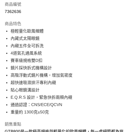
商品編號
超商取貨付款
7362636
Apple Pay
商品特色
ATM付款
極輕量化歐風帽體
內藏式太陽眼鏡
運送方式
內襯五件全可拆洗
4道氣孔通風系統
全家取貨付款(安全帽一頂以上請選宅配)
賽車級規格雙D扣
每筆NT$60，滿NT$1,000(含以上)免運費
鏡片採快拆式機構設計
7-11取貨付款(安全帽一頂以上請選宅配)
高階浮動式鏡片機構，增加氣密度
每筆NT$60，滿NT$1,000(含以上)免運費
超快速吸濕排汗專利內襯
貼心眼鏡溝設計
宅配
E.Q.R.S 設計，緊急快拆兩頰內襯
每筆NT$100，滿NT$1,000(含以上)免運費
通過認證：CNS/ECE/QCVN
重量約 1300克±50克
銷售重點
GTB800是一款極高規格與輕量化的歐風帽體，每一處細節都為旅