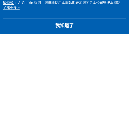
權條款
」之 Cookie 聲明。您繼續使用本網站即表示您同意本公司得按本網站使
用條款之 Cookie 聲明使用 cookie。
了解更多 >
我知道了