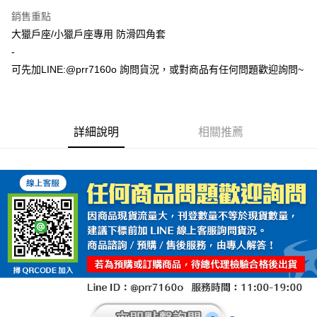
Apple Pay
銷售重點
ATM付款
大獵戶座/小獵戶座專用 防滑四角套
-
運送方式
可先加LINE:@prr7160o 詢問貨況，或對商品有任何問題歡迎詢問~
全家取貨付款(安全帽一頂以上請選宅配)
每筆NT$60，滿NT$1,000(含以上)免運費
詳細說明
相關推薦
7-11取貨付款(安全帽一頂以上請選宅配)
每筆NT$60，滿NT$1,000(含以上)免運費
宅配
每筆NT$100，滿NT$1,000(含以上)免運費