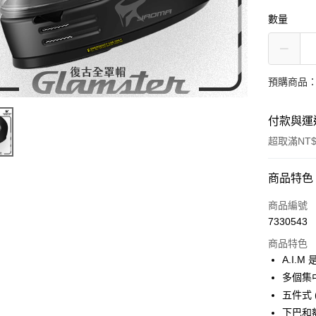
數量
預購商品：
付款與運
超取滿NT$
付款方式
商品特色
信用卡一
商品編號
7330543
超商取貨
商品特色
Apple Pay
A.I.
多個集
ATM付款
五件式 
下巴和