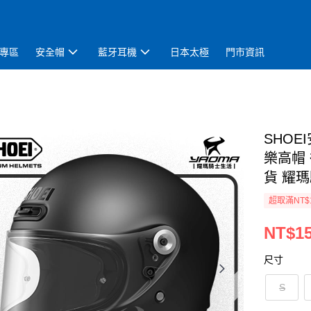
專區
安全帽
藍牙耳機
日本太極
門市資訊
SHOE
樂高帽
貨 耀
超取滿NT$
NT$15
尺寸
S