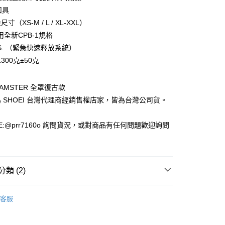
扣具
寸（XS-M / L / XL-XXL）
款(安全帽一頂以上請選宅配)
全新CPB-1規格
0，滿NT$1,000(含以上)免運費
R.S. （緊急快速釋放系統）
貨付款(安全帽一頂以上請選宅配)
300克±50克
0，滿NT$1,000(含以上)免運費
GLAMSTER 全罩復古款
 SHOEI 台灣代理商經銷售權店家，皆為台灣公司貨。
00，滿NT$1,000(含以上)免運費
E:@prr7160o 詢問貨況，或對商品有任何問題歡迎詢問
類 (2)
全罩式
客服
安全帽