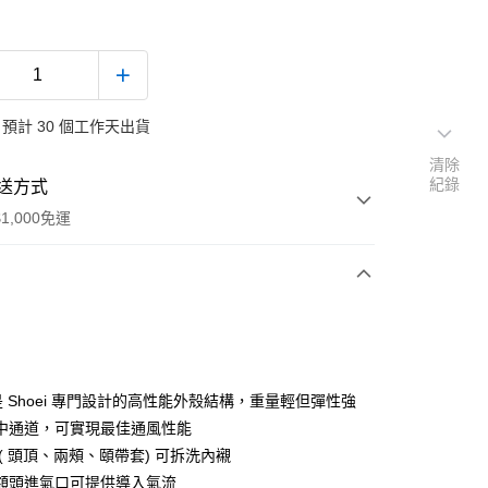
預計 30 個工作天出貨
清除
紀錄
送方式
1,000免運
次付款
付款
M 是 Shoei 專門設計的高性能外殼結構，重量輕但彈性強
中通道，可實現最佳通風性能
( 頭頂、兩頰、頤帶套) 可拆洗內襯
額頭進氣口可提供導入氣流