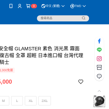
0
中文 (繁體)
TWD
I安全帽 GLAMSTER 素色 消光黑 霧面
 復古帽 全罩 超輕 日本進口帽 台灣代理
瑪騎士
1,000免運
,000
M
L
XL
2XL