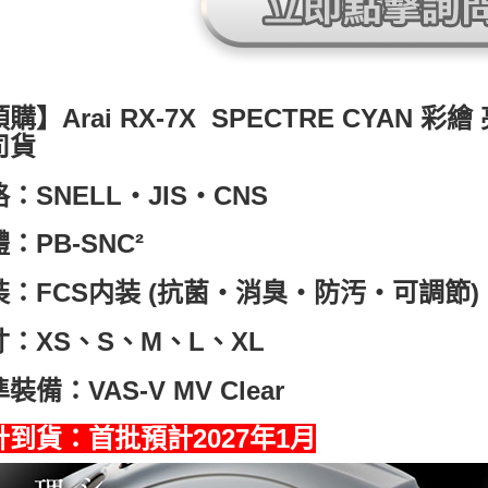
購】Arai RX-7X SPECTRE CYAN 彩
司貨
：SNELL・JIS・CNS
：PB-SNC²
裝：FCS内装 (抗菌・消臭・防汚・可調節)
寸：XS、S、M、L、XL
裝備：VAS-V MV Clear
計到貨：首批預計2027年1月