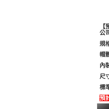
【預
公
規格
帽體
內
尺
標準
預