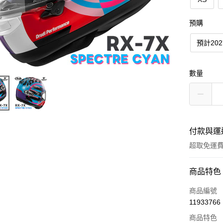
預購
預計20
數量
付款與運
超取免運
付款方式
商品特色
信用卡一
商品編號
11933766
超商取貨
商品特色