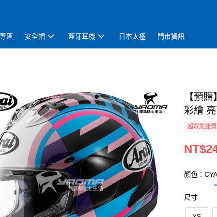
專區
安全帽
藍牙耳機
日本太極
門市資訊
【預購】A
彩繪 亮
超取免運費
NT$24
顏色：CY
尺寸
XS