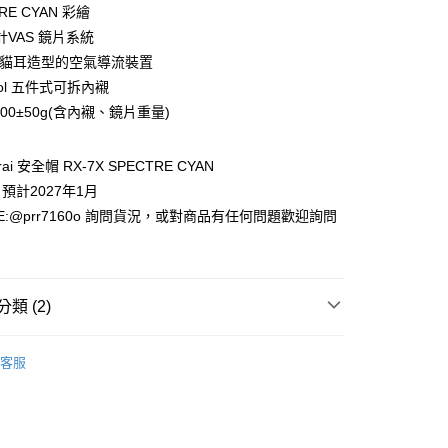
RE CYAN 彩繪
VAS 鏡片系統
12貓耳造型的空氣導流裝置
Cool 五件式可拆內襯
600±50g(含內襯、鏡片重量)
款(安全帽一頂以上請選宅配)
i 安全帽 RX-7X SPECTRE CYAN
0，滿NT$1,000(含以上)免運費
預計2027年1月
超商取貨付款(安全帽一頂以上請選宅配)
E:@prr7160o 詢問貨況，或對商品有任何問題歡迎詢問
貨付款(安全帽一頂以上請選宅配)
0，滿NT$1,000(含以上)免運費
類 (2)
11超商取貨付款(安全帽一頂以上請選宅配)
全罩式
客服
全帽
00，滿NT$1,000(含以上)免運費