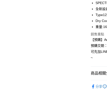
Apple Pay
SPECT
全新設計
ATM付款
Type
Dry 
運送方式
重量:1
銷售重點
全家取貨付
【預購】Ara
每筆NT$6
預購交期：
免運/全家
可先加LIN
免運費
~
7-11取
每筆NT$6
商品相關分
免運/7-
安全帽
分享
免運費
ARAI 安
宅配
每筆NT$1