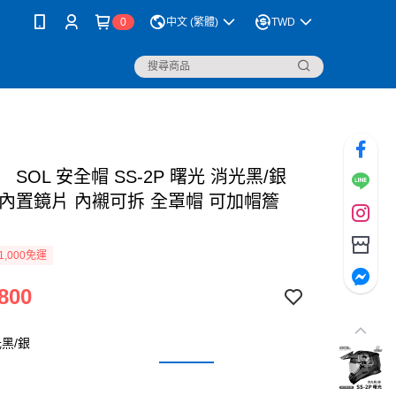
0
中文 (繁體)
TWD
 SOL 安全帽 SS-2P 曙光 消光黑/銀
 內置鏡片 內襯可拆 全罩帽 可加帽簷
1,000免運
800
黑/銀