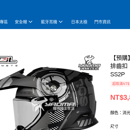
專區
安全帽
藍牙耳機
日本太極
門市資訊
【預購】
排齒扣
SS2P
超取滿NT$
NT$3,
顏色：消光
尺寸