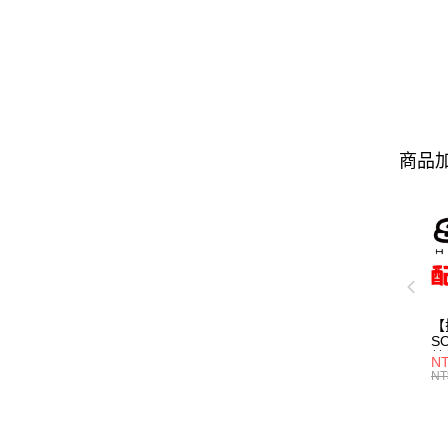
商品加
【
S
鏡
N
鏡
NT
帽