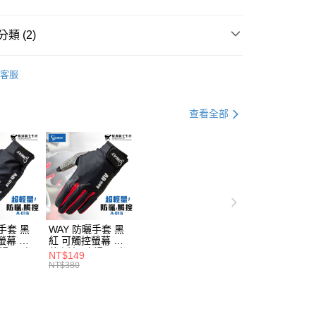
類 (2)
越野帽
客服
MAX 安全帽
查看全部
手套 黑
WAY 防曬手套 黑
螢幕 輕
紅 可觸控螢幕 輕
止滑 反光
薄 透氣 止滑 反光
NT$149
016 耀
機車手套 A016 耀
NT$380
全帽部品
瑪騎士安全帽部品