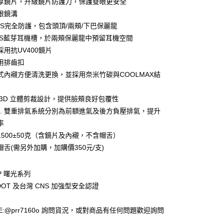
厚鏡片，升級鏡片防護力，保護雙眼更安全
眼鏡溝
EPS完全防護，包含頭頂/兩頰/下巴保麗龍
PS藍芽耳機槽，於兩頰保麗龍中預留耳機空間
款(安全帽一頂以上請選宅配)
採用抗UV400鏡片
0，滿NT$1,000(含以上)免運費
用排齒扣
貨付款(安全帽一頂以上請選宅配)
式內襯方便清洗更換，並採用奈米竹碳與COOLMAX結
0，滿NT$1,000(含以上)免運費
 3D 立體剪裁設計，提供臉頰良好包覆性
V.S. 雙重排氣系統分別為前額進氣及後方負壓排氣，提升
00，滿NT$1,000(含以上)免運費
率
1500±50克（含鏡片及內襯，不含帽舌）
帽舌(需另外加購，加購價350元/支)
2P 曙光系列
DOT 及台灣 CNS 加強型安全認證
E:@prr7160o 詢問貨況，或對商品有任何問題歡迎詢問