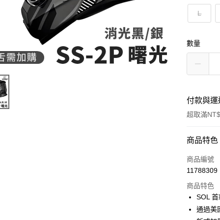
L
數量
付款與運
超取滿NT$
付款方式
商品特色
信用卡一
商品編號
11788309
超商取貨
商品特色
Apple Pay
SOL 
通過美國
ATM付款