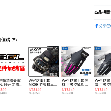
商品相關分
安全帽
分享
SOL / G
價購 (5)
搭帽加購優惠】
WAY防摔手套
WAY 防曬手套 黑
WAY 防曬
OL 99元 加購區
MK09 半指 機車手
桃 可觸控螢幕 輕
灰 可觸控
片 內襯 內置墨
套 透氣 硬殼護具
薄 透氣 止滑 反光
薄 透氣 
T$99
NT$149
NT$149
NT$149
 防水帽袋 安全
騎車 腳踏車 爬山
機車手套 A016 耀
機車手套 A
$400
NT$250
NT$380
NT$380
配件
釣魚 MK-09 耀瑪
瑪騎士安全帽部品
瑪騎士安
騎士安全帽部品