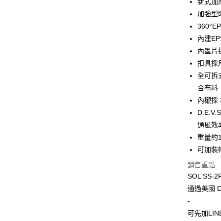
新式加
加強型
運送方式
360°
內建E
全家取貨付
內墨片
每筆NT$6
扣具採
7-11取
全可拆
每筆NT$6
合布料
內襯採
宅配
D.E.
每筆NT$1
通風效
重量約
可加裝
銷售重點
SOL SS-
通過美國 
-
可先加LIN