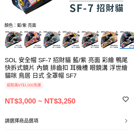
顏色：藍/紫 亮面
SOL 安全帽 SF-7 招財貓 藍/紫 亮面 彩繪 鴨尾
快拆式鏡片 內鏡 排齒扣 耳機槽 眼鏡溝 浮世繪
貓咪 鳥居 日式 全罩帽 SF7
超取滿NT$1,000免運
NT$3,000 ~ NT$3,250
請選擇商品選項