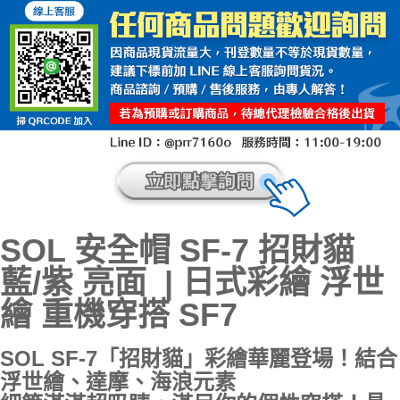
SOL 安全帽 SF-7 招財貓
藍/紫 亮面 | 日式彩繪 浮世
繪 重機穿搭 SF7
SOL SF-7「招財貓」彩繪華麗登場！結合
浮世繪、達摩、海浪元素