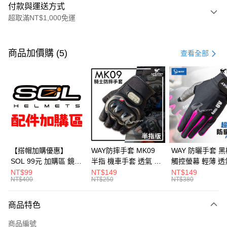
付款與運送方式
超取滿NT$1,000免運
付款方式
信用卡一次付款
商品加價購 (5)
查看全部
超商取貨付款
Apple Pay
ATM付款
運送方式
全家取貨付款(安全帽一頂以上請選宅配)
【搭帽加購優惠】
WAY防摔手套 MK09
WAY 防曬手套 黑
SOL 99元 加購區 鏡片
半指 機車手套 透氣 硬
觸控螢幕 輕薄 透
每筆NT$60，滿NT$1,000(含以上)免運費
內襯 內置墨鏡 防水帽
殼護具 騎車 腳踏車 爬
滑 反光 機車手套
NT$99
NT$149
NT$149
NT$400
NT$250
NT$380
7-11取貨付款(安全帽一頂以上請選宅配)
袋 安全帽配件
山 釣魚 MK-09 耀瑪騎
A016 耀瑪騎士
士安全帽部品
部品
每筆NT$60，滿NT$1,000(含以上)免運費
商品特色
宅配
商品編號