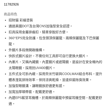
每筆NT$100，滿NT$1,000(含以上)免運費
11782926
商品特色
招財貓 彩繪塗裝
通過美國DOT及台灣CNS加強型安全認證。
扣具採用金屬排齒扣，騎車穿脫好方便。
360°EPS完全防護，包含頭頂保麗龍、兩頰保麗龍及下巴保麗
龍。
外鏡片多段微開啟機構。
快拆式鏡片設計，不需任何工具即可自行更換大鏡片。
內墨片，又稱內藏鏡、內置鏡片或遮陽鏡，是設計在安全帽內的
太陽眼鏡，採用抗UV400鏡片。
五件式全可拆內襯，採用奈米竹碳與COOLMAX結合布料，提升
體表溼氣排除效率，保持涼爽乾燥，並達抑菌除臭效果。
加強型眼鏡溝，讓眼鏡族舒適更有感。
加寬加厚頤帶套，配戴更舒適。
內建EPS藍芽耳機槽，於兩頰保麗龍中預留耳機空間，配戴更舒
適。