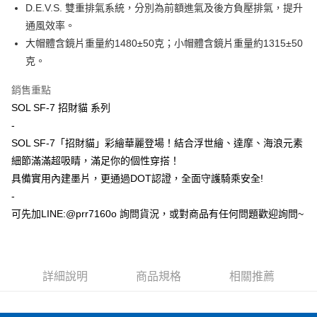
D.E.V.S. 雙重排氣系統，分別為前額進氣及後方負壓排氣，提升
通風效率。
大帽體含鏡片重量約1480±50克；小帽體含鏡片重量約1315±50
克。
銷售重點
SOL SF-7 招財貓 系列
-
SOL SF-7「招財貓」彩繪華麗登場！結合浮世繪、達摩、海浪元素
細節滿滿超吸睛，滿足你的個性穿搭！
具備實用內建墨片，更通過DOT認證，全面守護騎乘安全!
-
可先加LINE:@prr7160o 詢問貨況，或對商品有任何問題歡迎詢問~
詳細說明
商品規格
相關推薦