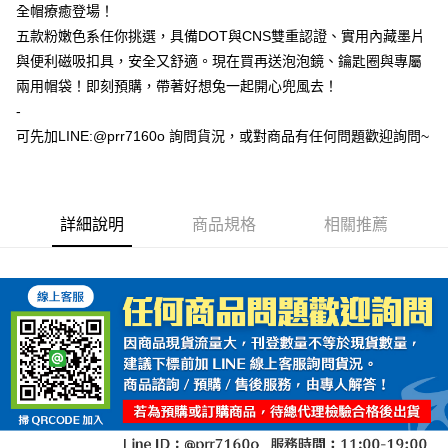
每筆NT$100，滿NT$1,000(含以上)免運費
全帽療癒登場！
五款粉嫩色系任你挑選，具備DOT與CNS雙重認證、實用內藏墨片
與便利磁吸扣具，安全又舒適。現在買再送泡泡鏡、鑰匙圈與專屬
兩用帽袋！即刻預購，帶著好想兔一起開心兜風去！
-
可先加LINE:@prr7160o 詢問貨況，或對商品有任何問題歡迎詢問~
詳細說明
商品規格
相關推薦