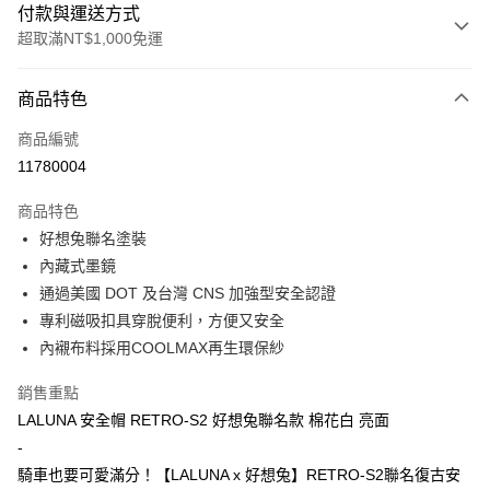
付款與運送方式
超取滿NT$1,000免運
付款方式
商品特色
信用卡一次付款
商品編號
超商取貨付款
11780004
Apple Pay
商品特色
ATM付款
好想兔聯名塗裝
內藏式墨鏡
運送方式
通過美國 DOT 及台灣 CNS 加強型安全認證
專利磁吸扣具穿脫便利，方便又安全
全家取貨付款(安全帽一頂以上請選宅配)
內襯布料採用COOLMAX再生環保紗
每筆NT$60，滿NT$1,000(含以上)免運費
7-11取貨付款(安全帽一頂以上請選宅配)
銷售重點
LALUNA 安全帽 RETRO-S2 好想兔聯名款 棉花白 亮面
每筆NT$60，滿NT$1,000(含以上)免運費
-
宅配
騎車也要可愛滿分！【LALUNA x 好想兔】RETRO-S2聯名復古安