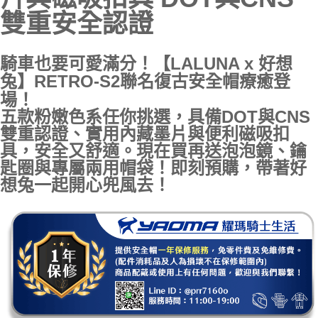
雙重安全認證
騎車也要可愛滿分！【LALUNA x 好想
兔】RETRO-S2聯名復古安全帽療癒登
場！
五款粉嫩色系任你挑選，具備DOT與CNS
雙重認證、實用內藏墨片與便利磁吸扣
具，安全又舒適。現在買再送泡泡鏡、鑰
匙圈與專屬兩用帽袋！即刻預購，帶著好
想兔一起開心兜風去！