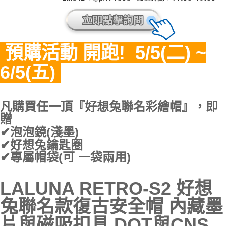
5/5(二) ~
預購活動 開跑!
6/5(五)
凡購買任一頂『好想兔聯名彩繪帽』，即
贈
✔泡泡鏡(淺墨)
✔好想兔鑰匙圈
✔專屬帽袋(可 一袋兩用)
LALUNA RETRO-S2 好想
兔聯名款復古安全帽 內藏墨
片與磁吸扣具 DOT與CNS